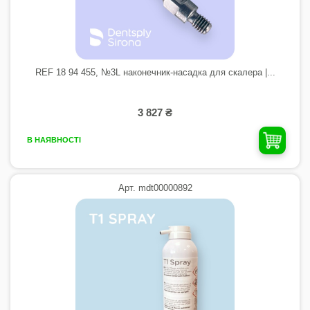
REF 18 94 455, №3L наконечник-насадка для скалера |...
3 827 ₴
В НАЯВНОСТІ
Арт. mdt00000892