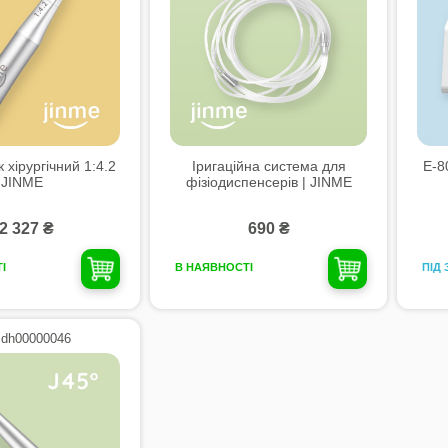
 хірургічний 1:4.2
Іригаційна система для
E-8
JINME
фізіодиспенсерів | JINME
2 327 ₴
690 ₴
ПІД
І
В НАЯВНОСТІ
 dh00000046