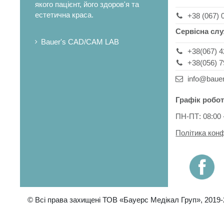
якого пацієнт, його здоров'я та
естетична краса.
+38 (067) 
Сервісна сл
Bauer's CAD/CAM LAB
+38(067) 4
+38(056) 7
info@baue
Графік робот
ПН-ПТ: 08:00 
Політика конф
© Всі права захищені ТОВ «Бауерс Медікал Груп», 2019