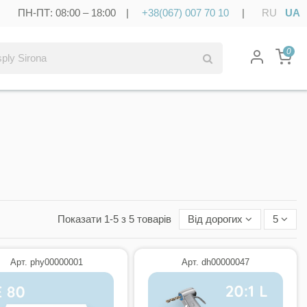
ПН-ПТ: 08:00 – 18:00 |
+38(067) 007 70 10
|
RU
UA
0
Показати 1-5 з 5 товарів
Від дорогих
5
Арт. phy00000001
Арт. dh00000047