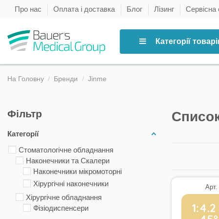
Про нас
Оплата і доставка
Блог
Лізинг
Сервісна
Категорії товарі
На Головну
Бренди
Jinme
Фільтр
Список
Категорії
Стоматологічне обладнання
Наконечники та Скалери
Наконечники мікромоторні
Хірургічні наконечники
Арт.
Хірургічне обладнання
Фізіодиспенсери