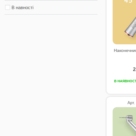
В навності
Наконечник
2
В НАЯВНОСТ
Арт.