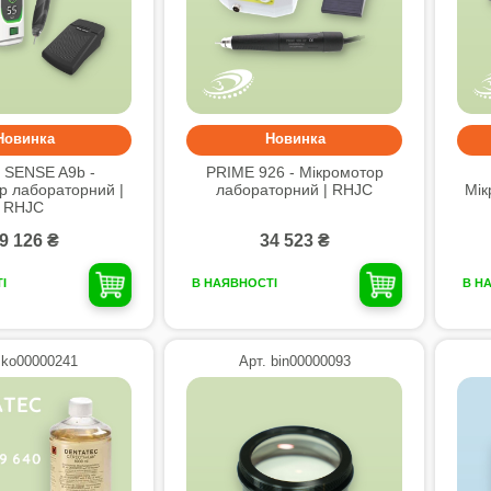
Новинка
Новинка
 SENSE A9b -
PRIME 926 - Мікромотор
р лабораторний |
лабораторний | RHJC
Мік
RHJC
9 126 ₴
34 523 ₴
І
В НАЯВНОСТІ
В Н
 ko00000241
Арт. bin00000093