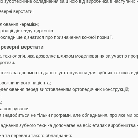
 зуботехнічне обладнання за ціною від виробника в наступних к
ерні верстати;
лювання кераміки;
різаціі діоксиду цирконію.
кладніше дізнатися про призначення кожної позиції.
езерні верстати
а технологія, яка дозволяє шляхом моделювання за участю прог
ротези.
тезів за допомогою даного устаткування для зубних техніків відб
орожнини рота пацієнта;
оделювання перед виготовленням ортопедичних конструкцій;
;
;
а полірування.
 знадобиться не тільки програми, але обладнання, про яке ми ро
нання зубного техніка допомагає на всіх етапах виробництва - 
а та переваги такого обладнання: