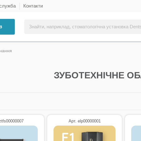
 служба
Контакти
в
днання
ЗУБОТЕХНІЧНЕ О
ztfs00000007
Арт. elp00000001