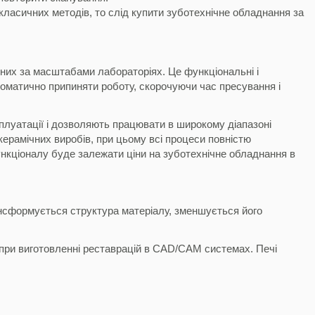
класичних методів, то слід купити зуботехнічне обладнання за
зних за масштабами лабораторіях. Це функціональні і
втоматично припиняти роботу, скорочуючи час пресування і
плуатації і дозволяють працювати в широкому діапазоні
керамічних виробів, при цьому всі процеси повністю
нкціоналу буде залежати ціни на зуботехнічне обладнання в
трансформується структура матеріалу, зменшується його
я при виготовленні реставрацій в CAD/CAM системах. Печі