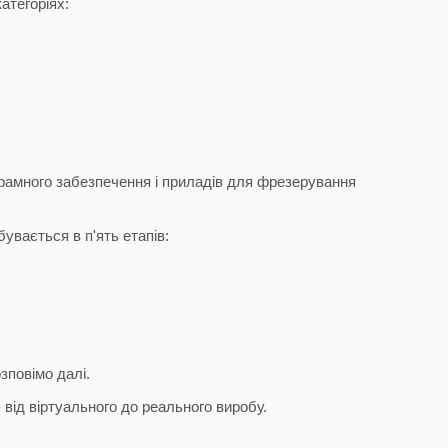
атегоріях:
рамного забезпечення і приладів для фрезерування
увається в п'ять етапів:
зповімо далі.
від віртуального до реального виробу.