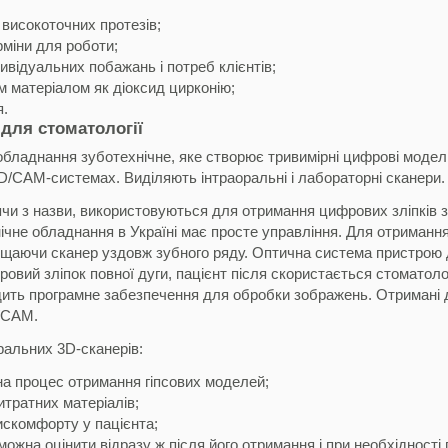
високоточних протезів;
рміни для роботи;
ивідуальних побажань і потреб клієнтів;
м матеріалом як діоксид цирконію;
я.
 для стоматології
обладнання зуботехнічне, яке створює тривимірні цифрові модел
D/CAM-системах. Виділяють інтраоральні і лабораторні сканери.
чи з назви, використовуються для отримання цифрових зліпків зу
ічне обладнання в Україні має просте управління. Для отриманн
іщаючи сканер уздовж зубного ряду. Оптична система пристрою 
овий зліпок повної дуги, пацієнт після скористається
стоматоло
дить програмне забезпечення для обробки зображень. Отримані 
/CAM.
ральних 3D-сканерів:
на процес отримання гіпсових моделей;
итратних матеріалів;
искомфорту у пацієнта;
 можна оцінити відразу ж після його отримання і при необхідності