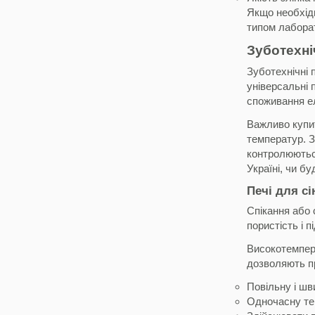
Якщо необхідн
типом лаборат
Зуботехні
Зуботехнічні 
універсальні 
споживання ел
Важливо купит
температур. З
контролюютьс
Україні, чи б
Печі для сі
Спікання або 
пористість і 
Високотемпера
дозволяють п
Повільну і шв
Одночасну те