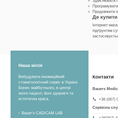
Здійснювати 
Програмувати 
Продовжити пр
Де купити
Інтернет-мага
підґрунтям су
застосовуєтьс
Наша місія
Вибудувати інноваційний
Контакти
стоматологічний сервіс в Україні.
Бізнес майбутнього, в центрі
Bauers Medic
якого пацієнт, його здоров'я та
естетична краса.
+38 (067) 
Сервісна сл
Bauer's CAD/CAM LAB
+38(067) 4