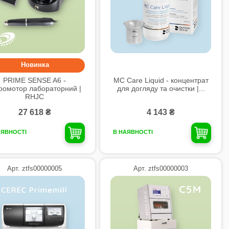
Новинка
PRIME SENSE A6 -
MC Care Liquid - концентрат
ромотор лабораторний |
для догляду та очистки |...
RHJC
27 618 ₴
4 143 ₴
АЯВНОСТІ
В НАЯВНОСТІ
Арт. ztfs00000005
Арт. ztfs00000003