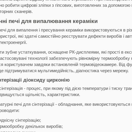
о робити цифрові зліпки з гіпсових, виготовлених за допомогою 
орних сканерів.
чні печі для випалювання кераміки
печі для випалення і пресування кераміки використовуються в рі
пристрої, які здатні самостійно реєструвати дефекти виробів і а
ектроенергії.
и зубне устаткування, оснащене РК-дисплеями, які прості в екс
астосовувані технології забезпечують рівномірну термообробку 
я користувачем завдяки встановленій термовідеокамере. Від фу
уде підтримуватися мультимедійність, діагностика через мережу.
нтерізаціі діоксиду цирконію
сінтерізація - процес, при якому під дією температури і тиску 
підвищується щільність, характеристики.
турні печі для сінтерізації - обладнання, яке використовуютьс
роводити:
идкісну сінтерізацію;
рмообробку декількох виробів;