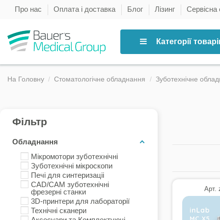
Про нас
Оплата і доставка
Блог
Лізинг
Сервісна
Категорії товарі
На Головну
Стоматологічне обладнання
Зуботехнічне обла
Фільтр
Обладнання
Мікромотори зуботехнічні
Зуботехнічні мікроскопи
Печі для синтеризаціі
CAD/CAM зуботехнічні
Арт. 
фрезерні станки
3D-принтери для лабораторії
Технічні сканери
Аксесуари та Комплектуючі