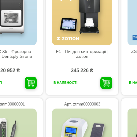
 X5 - Фрезерна
F1 - Піч для синтеризації |
ZS
 Dentsply Sirona
Zotion
420 952 ₴
345 226 ₴
І
В НАЯВНОСТІ
В Н
ztmm00000001
Арт. ztmm00000003