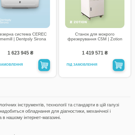
езерна система CEREC
Станок для мокрого
imemill | Dentpsly Sirona
фрезерування C5M | Zotion
1 623 945 ₴
1 419 571 ₴
 ЗАМОВЛЕННЯ
ПІД ЗАМОВЛЕННЯ
огічних інструментів
, технології та стандарти в цій галузі
надобиться обладнання для діагностики, механічної і
 в нашому інтернет-магазині.