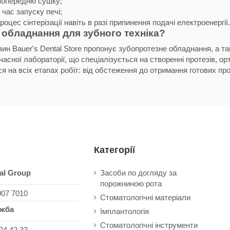
попередню сушку;
час запуску печі;
оцес сінтерізації навіть в разі припинення подачі електроенергії.
 обладнання для зубного техніка?
зин Bauer's Dental Store пропонує зубопротезне обладнання, а т
часної лабораторії, що спеціалізується на створенні протезів, 
я на всіх етапах робіт: від обстеження до отримання готових про
Категорії
al Group
Засоби по догляду за
порожниною рота
007 7010
Стоматологічні матеріали
ужба
Імплантологія
Стоматологічні інструменти
24 42 33