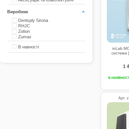
Виробник
Dentsply Sirona
RHJC
Zotion
Zumax
В навності
inLab MC
система |
1 
В НАЯВНОСТ
Арт. 