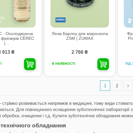
 - Охолоджуюча
Лінза Барлоу для мікроскопа
Фр
я фрезерів CEREC
ZSM | ZUMAX
Pr
|...
3 913 ₴
2 766 ₴
ПІД
І
В НАЯВНОСТІ
1
2
- стрімко розвивається напрямків в медицині, тому
види стоматол
юються. Для повноцінного оснащення зуботехнічної лабораторії з
 обробки, очищення і т.д. Купити зуботехнічне обладнання можна
технічного обладнання