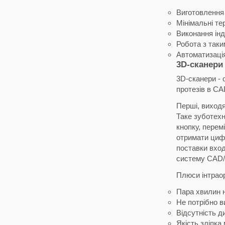
Виготовлення 
Мінімальні те
Виконання інд
Робота з таки
Автоматизаці
3D-сканери
3D-сканери - 
протезів в CA
Перші, виходя
Таке зуботехн
кнопку, перем
отримати цифр
поставки вхо
систему CAD
Плюси інтрао
Пара хвилин 
Не потрібно в
Відсутність д
Якість зліпка