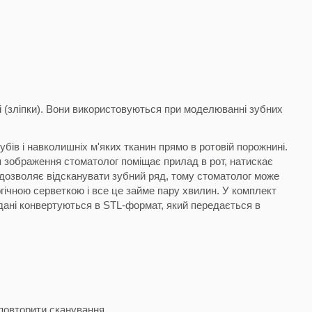
і (зліпки). Вони використовуються при моделюванні зубних
бів і навколишніх м'яких тканин прямо в ротовій порожнині.
я зображення стоматолог поміщає прилад в рот, натискає
дозволяє відсканувати зубний ряд, тому стоматолог може
гічною серветкою
і все це займе пару хвилин. У комплект
дані конвертуються в STL-формат, який передається в
 повторити сканування.