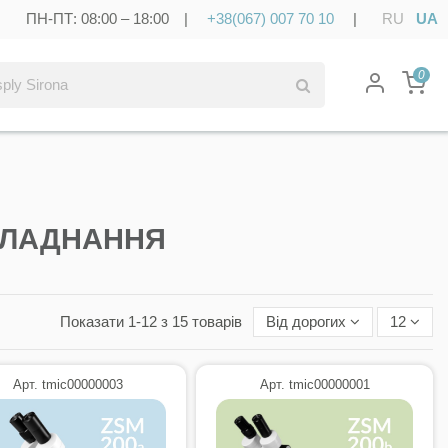
ПН-ПТ: 08:00 – 18:00 |
+38(067) 007 70 10
|
RU
UA
0
БЛАДНАННЯ
Показати 1-12 з 15 товарів
Від дорогих
12
Арт. tmic00000003
Арт. tmic00000001