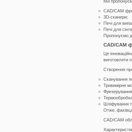
Ми пропонуємо
CAD/CAM фрез
3D-сканери;
Печі для випа
Печі для сінте
Пропонуємо до
CAD/CAM фр
Це інноваційн
виготовляти п
Створення про
Сканування п
Тривимірне м
Фрезерування
Термообробка
Шліфування т
Отже, фахівця
CAD/CAM облад
Характеристик