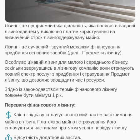
Лізинг - це підприємницька діяльність, яка полягає в наданні
лізингодавцем у виключно платне користування на
визначений строк лізингоодержувачу майно.
Лізинг - це сучасний і зручний механізм фінансування
придбання основних засобів (далі - Предмети лізингу).
Особливо цікавий лізинг для малого і середнього бізнесу,
оскільки звернувшись в лізингову компанію вони отримують
повний спектр послуг з придбання і страхування Предмет
лізингу, що дозволяє заощадити час і ресурси.
Згідно із законодавством термін фінансового лізингу
повинен бути мінімум 1 рік.
Переваги фінансового лізингу:
Клієнт відразу сплачує авансовий платіж за отримання
майна в лізинг. Платежі за майно і страхування його
сплачуються частинами протягом усього періоду лізингу.
Відсутність додаткових застав.