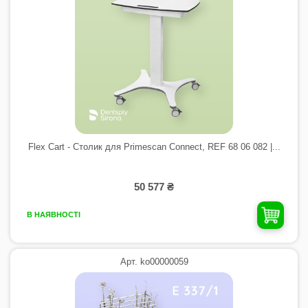
Flex Cart - Столик для Primescan Connect, REF 68 06 082 |...
50 577 ₴
В НАЯВНОСТІ
Арт. ko00000059