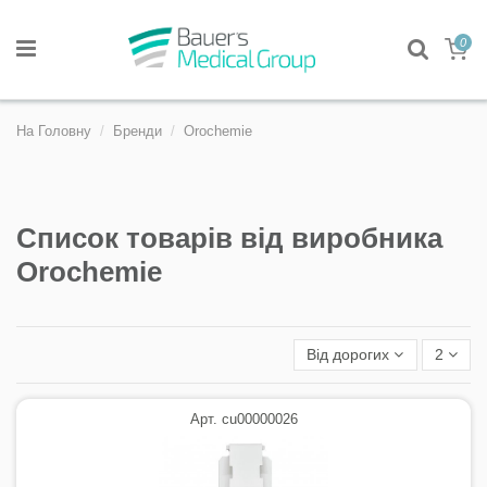
0
На Головну
Бренди
Orochemie
Список товарів від виробника
Orochemie
Від дорогих
2
Арт. cu00000026