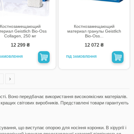
Костнозамещающий
Костнозамещающий
ериал Geistlich Bio-Oss
материал гранулы Geistlich
Collagen, 250 мг
Bio-Oss...
12 299 ₴
12 072 ₴
 ЗАМОВЛЕННЯ
ПІД ЗАМОВЛЕННЯ
сті. Воно передбачає використання високоякісних матеріалів.
д кращих світових виробників. Представлені товари гарантують
вання, що виступає опорою для носіння коронки. В хірургії і
атологічний інвентар представленої категорії відрізняється