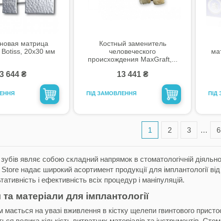
новая матрица
Костный заменитель
Botiss, 20x30 мм
человеческого
мат
происхождения MaxGraft,...
3 644 ₴
13 441 ₴
ЛЕННЯ
ПІД ЗАМОВЛЕННЯ
ПІД
1
2
3
…
6
 зубів являє собою складний напрямок в стоматологічній діяльно
l Store надає широкий асортимент продукції для імплантології ві
тативність і ефективність всіх процедур і маніпуляцій.
 та матеріали для імплантології
 мається на увазі вживлення в кістку щелепи гвинтового пристосу
ься велика кількість витратних матеріалів та інструментів. Стом