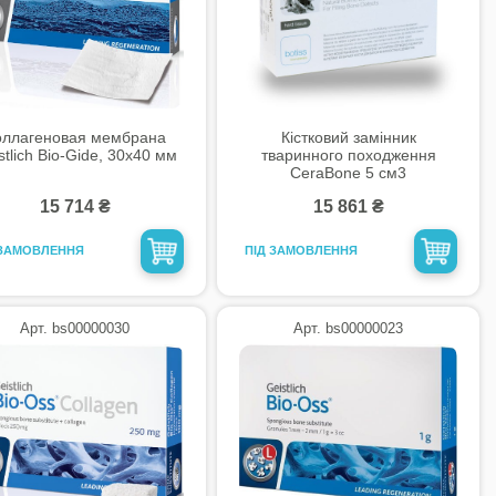
оллагеновая мембрана
Кістковий замінник
stlich Bio-Gide, 30х40 мм
тваринного походження
CeraBone 5 см3
15 714 ₴
15 861 ₴
 ЗАМОВЛЕННЯ
ПІД ЗАМОВЛЕННЯ
Арт. bs00000030
Арт. bs00000023