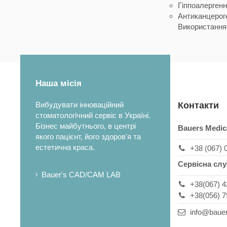
Гіппоалергенн
Антиканцероге
Використання 
Наша місія
Вибудувати інноваційний
Контакти
стоматологічний сервіс в Україні.
Бізнес майбутнього, в центрі
Bauers Medic
якого пацієнт, його здоров'я та
естетична краса.
+38 (067) 
Сервісна сл
Bauer's CAD/CAM LAB
+38(067) 4
+38(056) 7
info@baue