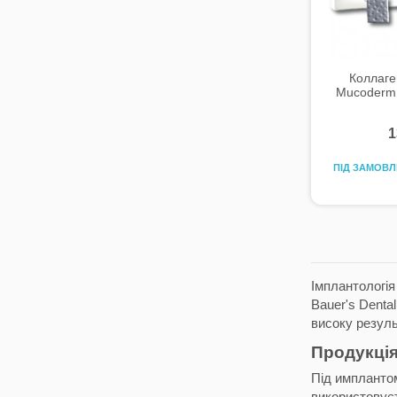
Коллаге
Mucoderm 
1
ПІД ЗАМОВ
Імплантологія
Bauer's Denta
високу резуль
Продукція
Під имплантом
використовуєт