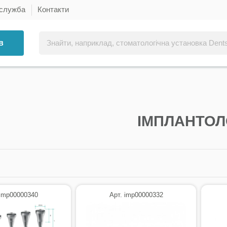
 служба
Контакти
в
ІМПЛАНТОЛ
 imp00000340
Арт. imp00000332