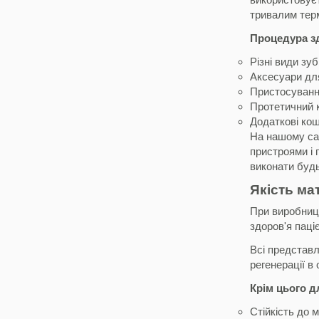
тривалим терм
Процедура зд
Різні види зуб
Аксесуари дл
Пристосування
Протетичний к
Додаткові кош
На нашому сай
пристроями і 
виконати будь
Якість мат
При виробницт
здоров'я паці
Всі представл
регенерації в
Крім цього д
Стійкість до 