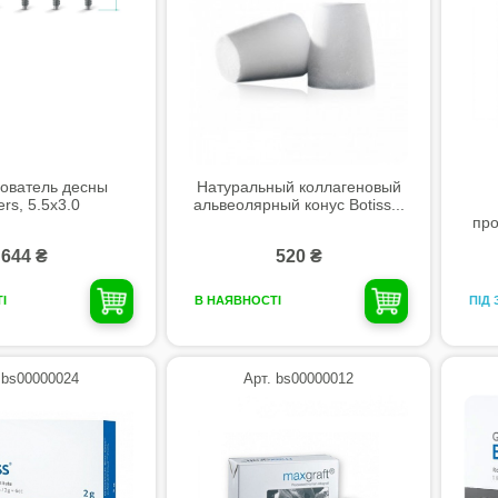
ователь десны
Натуральный коллагеновый
rs, 5.5х3.0
альвеолярный конус Botiss...
про
644 ₴
520 ₴
ПІД
І
В НАЯВНОСТІ
 bs00000024
Арт. bs00000012