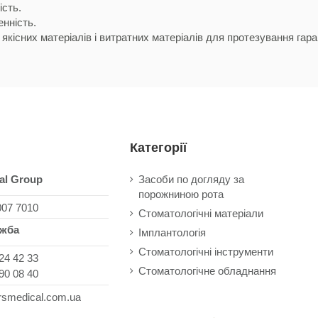
ість.
нність.
якісних матеріалів і витратних матеріалів для протезування гара
Категорії
al Group
Засоби по догляду за
порожниною рота
007 7010
Стоматологічні матеріали
ужба
Імплантологія
Стоматологічні інструменти
24 42 33
Стоматологічне обладнання
90 08 40
rsmedical.com.ua