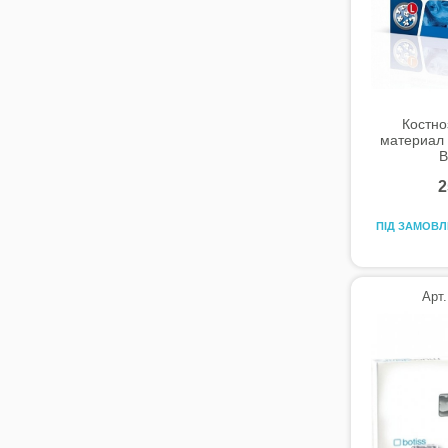
Костн
материал 
B
2
ПІД ЗАМОВ
Арт