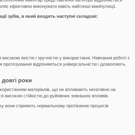
оляє ефективно виконувати навіть найтонші маніпуляції.
ї зубів, в який входять наступні складові:
я високою якістю і зручністю у використанні. Навчання роботі з
ля протезування відрізняються універсальністю і дозволяють
а довгі роки
икористанням матеріалів, що не впливають негативно на
я високою стійкістю до руйнівних зовнішніх впливів.
істку вони сприяють нормальному протіканню процесів