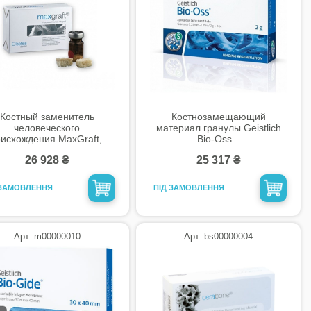
Костный заменитель
Костнозамещающий
человеческого
материал гранулы Geistlich
исхождения MaxGraft,...
Bio-Oss...
26 928 ₴
25 317 ₴
 ЗАМОВЛЕННЯ
ПІД ЗАМОВЛЕННЯ
Арт. m00000010
Арт. bs00000004