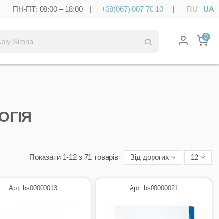
ПН-ПТ: 08:00 – 18:00 |
+38(067) 007 70 10
|
RU
UA
0
ОГІЯ
Показати 1-12 з 71 товарів
Від дорогих
12
Арт. bs00000013
Арт. bs00000021