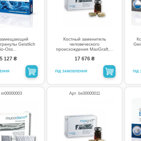
озамещающий
Костный заменитель
К
гранулы Geistlich
человеческого
Gei
io-Oss...
происхождения MaxGraft,...
5 127 ₴
17 676 ₴
ЛЕННЯ
ПІД ЗАМОВЛЕННЯ
ПІД
. m00000003
Арт. bs00000011