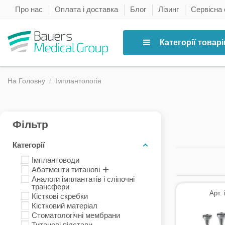
Про нас
Оплата і доставка
Блог
Лізинг
Сервісна
Категорії товарі
На Головну
Імплантологія
Фільтр
Категорії
Імплантоводи
Абатменти титанові
Аналоги імплантатів і сліпочні
трансфери
Арт.
Кісткові скребки
Кістковий матеріал
Стоматологічні мембрани
Титанові підстави