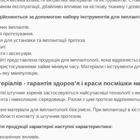
іном експлуатації, дбайливо впливає на кісткову тканину і дозв
ійснюється за допомогою набору інструментів для імплантаці
них імплантів.
я протезування.
 для установки та імплантації протеза.
ит.
ти і аксесуари.
ті представлена ​​продукція для імплантології, вона відрізняєтьс
пристосуваннями займе мінімум часу. Матеріали і інструменти д
-яку маніпуляцію.
еріалів - гарантія здоров'я і краси посмішки н
ві штучних коренів застосовуються найсучасніші технології з в
єнта і навколишнє середовище. Разом з цим протези відрізняютьс
ені матеріали для імплантології біосумісні. При імплантації в к
 області контакту зі штучним протезом.
ля продукції характерні наступні характеристики:
механічних впливів.