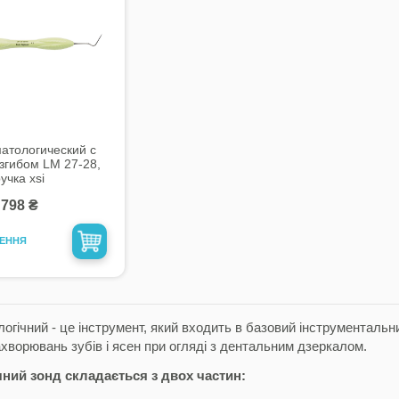
атологический с
згибом LM 27-28,
учка xsi
798 ₴
ЛЕННЯ
огічний - це інструмент, який входить в базовий інструментальн
ахворювань зубів і ясен при огляді з дентальним дзеркалом.
ний зонд складається з двох частин: