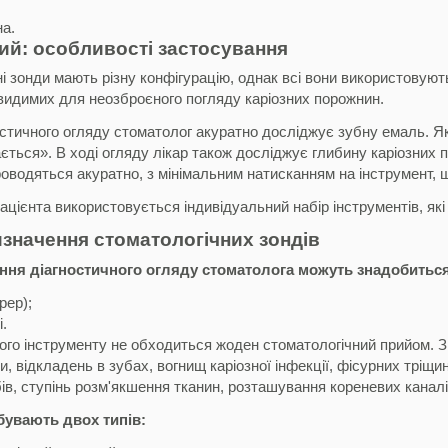
на.
ий: особливості застосування
і зонди мають різну конфігурацію, однак всі вони використовую
идимих ​​для неозброєного погляду каріозних порожнин.
остичного огляду стоматолог акуратно досліджує зубну емаль. Я
ється». В ході огляду лікар також досліджує глибину каріозних по
роводяться акуратно, з мінімальним натисканням на інструмент, щ
ацієнта використовується індивідуальний набір інструментів, як
изначення стоматологічних зондів
ня діагностичного огляду стоматолога можуть знадобиться
рер);
.
ого інструменту не обходиться жоден стоматологічний прийом. 
 відкладень в зубах, вогнищ каріозної інфекції, фісурних тріщи
ів, ступінь розм'якшення тканин, розташування кореневих каналі
бувають двох типів: