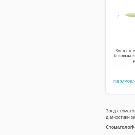
Зонд стом
боковым и
р
ПІД ЗАМОВ
Зонд стоматол
діагностики з
Стоматологіч