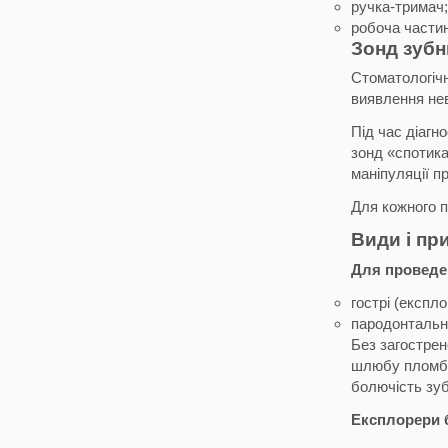
ручка-тримач;
робоча части
Зонд зубн
Стоматологічн
виявлення нев
Під час діагн
зонд «спотика
маніпуляції п
Для кожного п
Види і пр
Для проведен
гострі (експло
пародонтальні
Без загострен
шлюбу пломби,
болючість зуб
Експлорери 