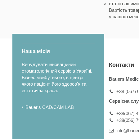
стати нашими 
Вартість това
у нашого мене
Наша місія
Вибудувати інноваційний
Контакти
стоматологічний сервіс в Україні.
Бізнес майбутнього, в центрі
Bauers Medic
якого пацієнт, його здоров'я та
естетична краса.
+38 (067) 
Сервісна сл
Bauer's CAD/CAM LAB
+38(067) 4
+38(056) 7
info@baue