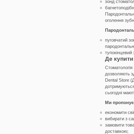
зонд стоматол
багнетоподібн
Пародонтальні
оголення зубн
Пародонтальн
пуговчатий зо
пародонтальн
тупокінцевий 
Де купити
Стоматологія 
дозволяють зд
Dental Store (
дотримуються 
сьогодні мают
Ми пропонує
економити свій
вибирати з са
замовити това
доставкою;