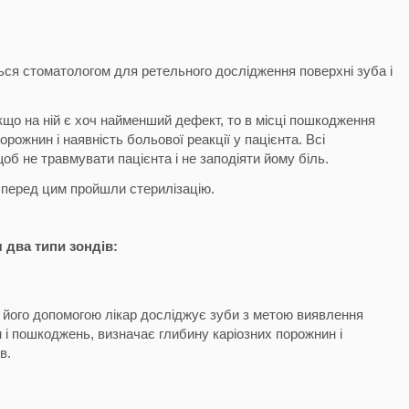
ться стоматологом для ретельного дослідження поверхні зуба і
кщо на ній є хоч найменший дефект, то в місці пошкодження
рожнин і наявність больової реакції у пацієнта. Всі
об не травмувати пацієнта і не заподіяти йому біль.
і перед цим пройшли стерилізацію.
 два типи зондів:
З його допомогою лікар досліджує зуби з метою виявлення
н і пошкоджень, визначає глибину каріозних порожнин і
в.