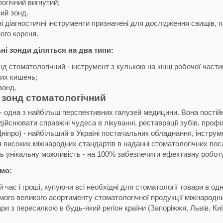
огічний вигнутий;
ий зонд.
 діагностичні інструменти призначені для дослідження свищів,
ого кореня.
і зонди діляться на два типи:
нд стоматологічний - інструмент з кулькою на кінці робочої част
их кишень;
зонд.
 зонд стоматологічний
- одна з найбільш перспективних галузей медицини. Вона постійн
ійснювати справжні чудеса в лікуванні, реставрації зубів, профі
Дніпро) - найбільший в Україні постачальник обладнання, інструмен
високих міжнародних стандартів в наданні стоматологічних послу
ь унікальну можливість - на 100% забезпечити ефективну роботу с
мо:
 час і гроші, купуючи всі необхідні для стоматології товари в одн
мого великого асортименту стоматологічної продукції міжнародн
ри з пересилкою в будь-який регіон країни (Запоріжжя, Львів, Ки