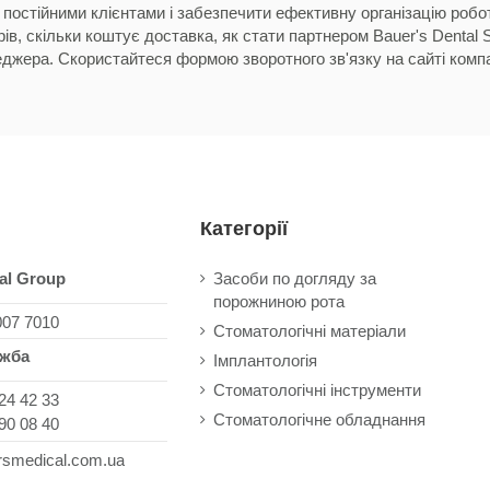
постійними клієнтами і забезпечити ефективну організацію робот
рів, скільки коштує доставка, як стати партнером Bauer's Dental
джера. Скористайтеся формою зворотного зв'язку на сайті компа
Категорії
al Group
Засоби по догляду за
порожниною рота
007 7010
Стоматологічні матеріали
ужба
Імплантологія
Стоматологічні інструменти
24 42 33
Стоматологічне обладнання
90 08 40
rsmedical.com.ua