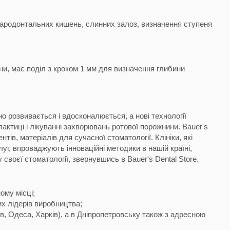
 пародонтальних кишень, слинних залоз, визначення ступеня
ини, має поділ з кроком 1 мм для визначення глибини
о розвивається і вдосконалюється, а нові технології
лактиці і лікуванні захворювань ротової порожнини. Bauer's
тів, матеріалів для сучасної стоматології. Клініки, які
г, впроваджують інноваційні методики в нашій країні,
воєї стоматології, звернувшись в Bauer's Dental Store.
ому місці;
их лідерів виробництва;
їв, Одеса, Харків), а в Дніпропетровську також з адресною