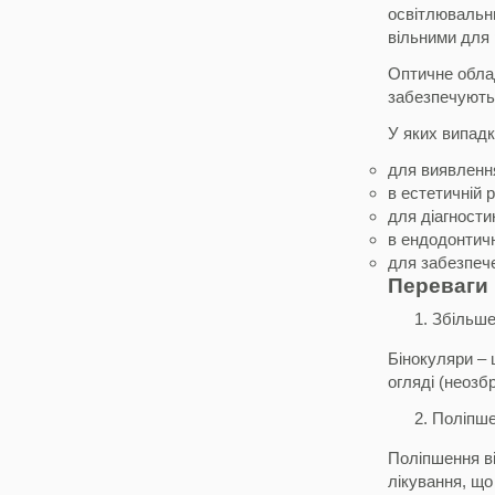
освітлювальни
вільними для 
Оптичне облад
забезпечують 
У яких випадк
для виявлення
в естетичній 
для діагности
в ендодонтичн
для забезпече
Переваги 
Збільше
Бінокуляри – 
огляді (неозбр
Поліпше
Поліпшення ві
лікування, що