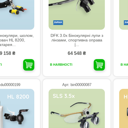
інокуляри, шолом,
DFK 3.0x Бінокулярні лупи з
ювач HL 8200,
лінзами, спортивна оправа
атарея...
|...
9 158 ₴
64 548 ₴
І
В НАЯВНОСТІ
В Н
 du00000199
Арт. bin00000087