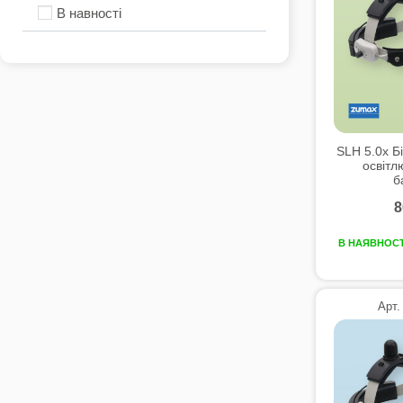
В навності
SLH 5.0x Б
освітл
б
8
В НАЯВНОСТ
Арт.