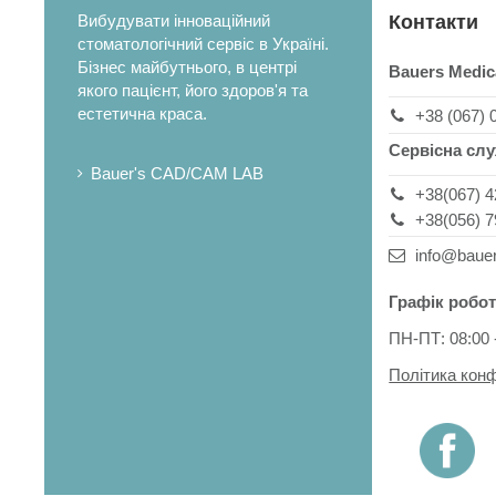
Вибудувати інноваційний
Контакти
стоматологічний сервіс в Україні.
Бізнес майбутнього, в центрі
Bauers Medic
якого пацієнт, його здоров'я та
естетична краса.
+38 (067) 
Сервісна сл
Bauer's CAD/CAM LAB
+38(067) 4
+38(056) 7
info@baue
Графік робот
ПН-ПТ: 08:00 
Політика конф