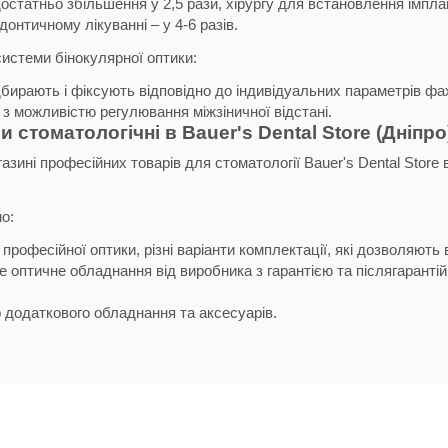
достатньо збільшення у 2,5 рази, хірургу для встановлення імпла
донтичному лікуванні – у 4-6 разів.
 системи бінокулярної оптики:
дбирають і фіксують відповідно до індивідуальних параметрів фа
и з можливістю регулювання міжзіничної відстані.
 стоматологічні в Bauer's Dental Store (Дніпро
газині професійних товарів для стоматології Bauer's Dental Store
о:
 професійної оптики, різні варіанти комплектації, які дозволяют
 оптичне обладнання від виробника з гарантією та післягаранті
;
 додаткового обладнання та аксесуарів.