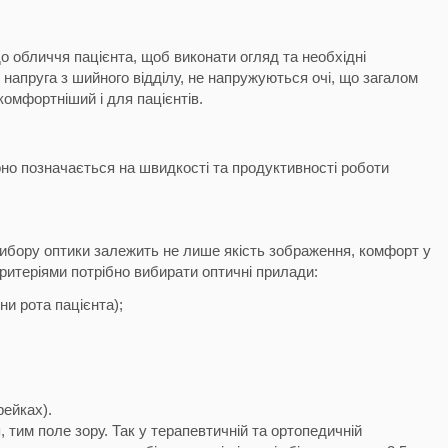
о обличчя пацієнта, щоб виконати огляд та необхідні
апруга з шийного відділу, не напружуються очі, що загалом
комфортніший і для пацієнтів.
рно позначається на швидкості та продуктивності роботи
вибору оптики залежить не лише якість зображення, комфорт у
критеріями потрібно вибирати оптичні прилади:
и рота пацієнта);
рейках).
тим поле зору. Так у терапевтичній та ортопедичній