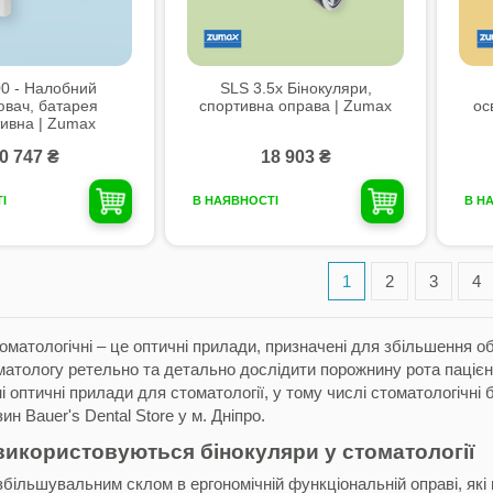
0 - Налобний
SLS 3.5x Бінокуляри,
ювач, батарея
спортивна оправа | Zumax
ос
ивна | Zumax
0 747 ₴
18 903 ₴
І
В НАЯВНОСТІ
В Н
1
2
3
4
оматологічні – це оптичні прилади, призначені для збільшення о
атологу ретельно та детально дослідити порожнину рота пацієнт
і оптичні прилади для стоматології, у тому числі стоматологічні 
ин Bauer's Dental Store у м. Дніпро.
використовуються бінокуляри у стоматології
збільшувальним склом в ергономічній функціональній оправі, які