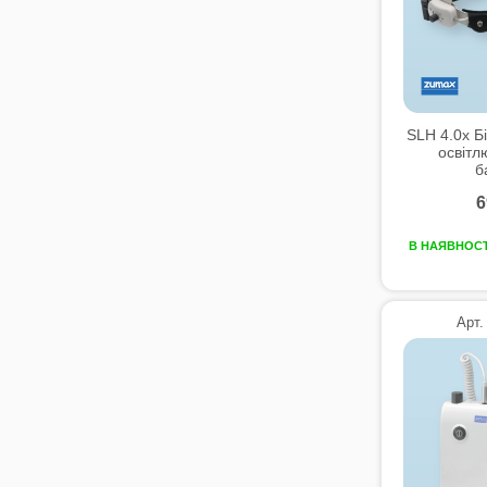
SLH 4.0x Б
освітл
б
6
В НАЯВНОСТ
Арт.