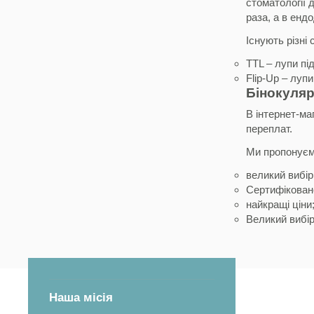
стоматології 
раза, а в ендо
Існують різні
TTL – лупи пі
Flip-Up – луп
Бінокуляри
В інтернет-ма
переплат.
Ми пропонуєм
великий вибір
Сертифіковане
найкращі ціни
Великий вибір
Наша місія