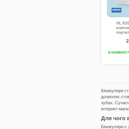
HL 820
освітл
портат
2
В НАЯВНОСТ
Бінокуляри ст
дозволяє стом
зубах. Сучасн
інтернет-магаз
Для чого 
Бінокуляри є 