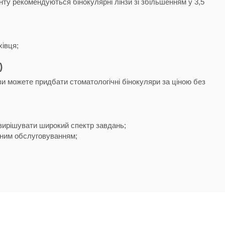
нту рекомендуються бінокулярні лінзи зі збільшенням у 3,5
хівця;
)
 ви можете придбати стоматологічні бінокуляри за ціною без
ь вирішувати широкий спектр завдань;
йним обслуговуванням;