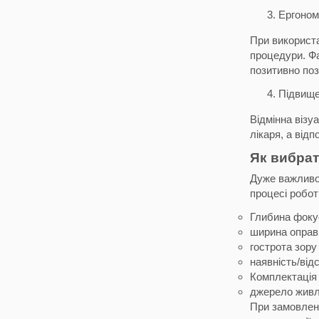
Ергоном
При використа
процедури. Фа
позитивно поз
Підвище
Відмінна візу
лікаря, а від
Як вибрат
Дуже важливо 
процесі робот
Глибина фокус
ширина оправи
гострота зору
наявність/від
Комплектація 
джерело живле
При замовленн