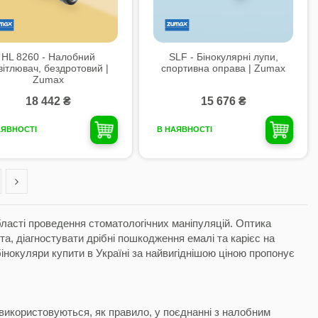
HL 8260 - Налобний
SLF - Бінокулярні лупи,
вітлювач, бездротовий |
спортивна оправа | Zumax
Zumax
18 442 ₴
15 676 ₴
АЯВНОСТІ
В НАЯВНОСТІ
бласті проведення стоматологічних маніпуляцій. Оптика
а, діагностувати дрібні пошкодження емалі та карієс на
бінокуляри купити в Україні за найвигіднішою ціною пропонує
 використовуються, як правило, у поєднанні з налобним