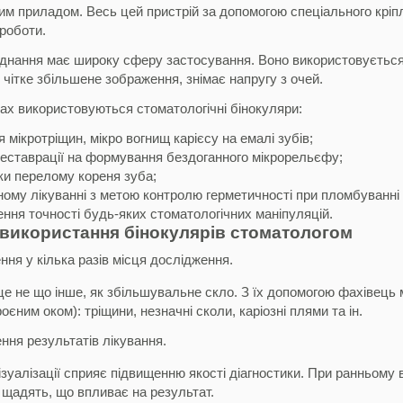
м приладом. Весь цей пристрій за допомогою спеціального кріпл
роботи.
нання має широку сферу застосування. Воно використовується в 
чітке збільшене зображення, знімає напругу з очей.
ах використовуються стоматологічні бінокуляри:
 мікротріщин, мікро вогнищ карієсу на емалі зубів;
реставрації на формування бездоганного мікрорельєфу;
ки перелому кореня зуба;
ому лікуванні з метою контролю герметичності при пломбуванні 
ння точності будь-яких стоматологічних маніпуляцій.
використання бінокулярів стоматологом
ння у кілька разів місця дослідження.
це не що інше, як збільшувальне скло. З їх допомогою фахівець м
оєним оком): тріщини, незначні сколи, каріозні плями та ін.
ння результатів лікування.
зуалізації сприяє підвищенню якості діагностики. При ранньому
 щадять, що впливає на результат.