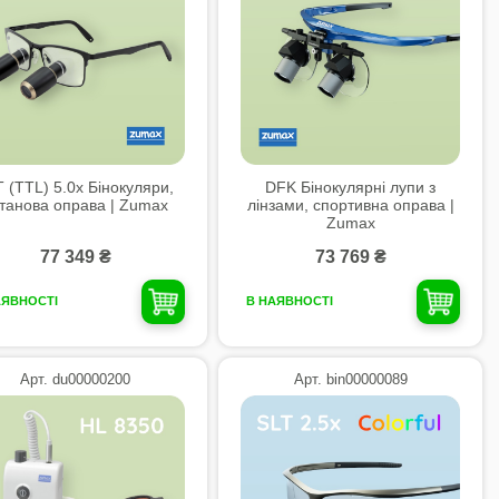
 (TTL) 5.0x Бінокуляри,
DFK Бінокулярні лупи з
танова оправа | Zumax
лінзами, спортивна оправа |
Zumax
77 349 ₴
73 769 ₴
АЯВНОСТІ
В НАЯВНОСТІ
Арт. du00000200
Арт. bin00000089