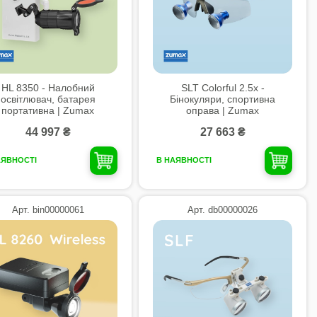
HL 8350 - Налобний
SLT Colorful 2.5x -
освітлювач, батарея
Бінокуляри, спортивна
портативна | Zumax
оправа | Zumax
44 997 ₴
27 663 ₴
АЯВНОСТІ
В НАЯВНОСТІ
Арт. bin00000061
Арт. db00000026