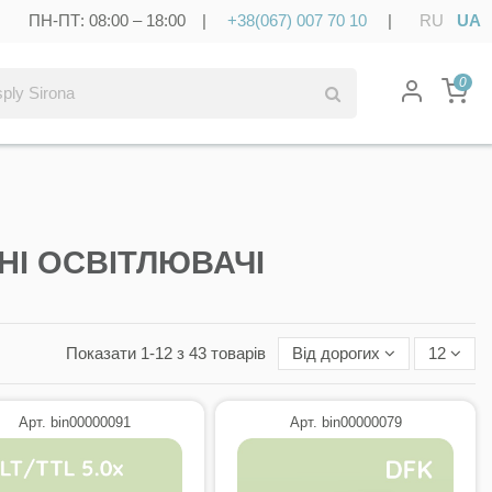
ПН-ПТ: 08:00 – 18:00 |
+38(067) 007 70 10
|
RU
UA
0
НІ ОСВІТЛЮВАЧІ
Показати 1-12 з 43 товарів
Від дорогих
12
Арт. bin00000091
Арт. bin00000079