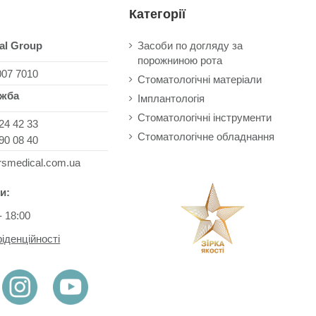
Категорії
al Group
Засоби по догляду за
порожниною рота
007 7010
Стоматологічні матеріали
ужба
Імплантологія
Стоматологічні інструменти
24 42 33
Стоматологічне обладнання
90 08 40
rsmedical.com.ua
и:
- 18:00
іденційності