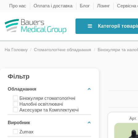
Про нас
Оплата і доставка
Блог
Лізинг
Сервісна
Категорії товарі
На Головну
Стоматологічне обладнання
Бінокуляри та налоб
Фільтр
Обладнання
Бінокуляри стоматологічні
Налобні освітлювачі
Аксесуари та Комплектуючі
Арт.
Виробник
Zumax