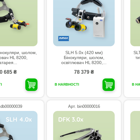
інокуляри, шолом,
SLH 5.0x (420 мм)
SLT
ювач HL 8200,
Бінокуляри, шолом,
ти
атарея...
освітлювач HL 8200,...
0 685 ₴
78 379 ₴
І
В НАЯВНОСТІ
В Н
 db00000039
Арт. bin00000016