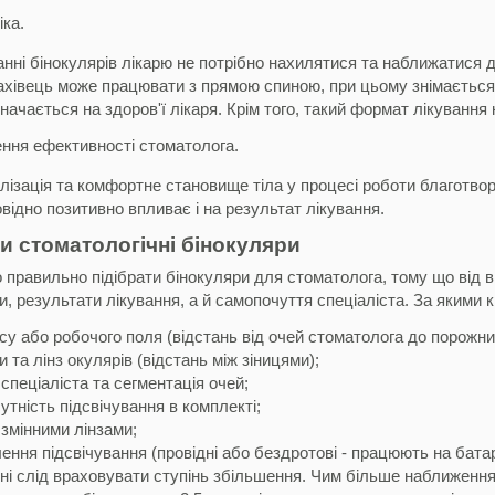
іка.
нні бінокулярів лікарю не потрібно нахилятися та наближатися д
хівець може працювати з прямою спиною, при цьому знімається н
начається на здоров'ї лікаря. Крім того, такий формат лікування 
ння ефективності стоматолога.
алізація та комфортне становище тіла у процесі роботи благотво
повідно позитивно впливає і на результат лікування.
и стоматологічні бінокуляри
правильно підібрати бінокуляри для стоматолога, тому що від 
и, результати лікування, а й самопочуття спеціаліста. За якими 
у або робочого поля (відстань від очей стоматолога до порожнин
 та лінз окулярів (відстань між зіницями);
 спеціаліста та сегментація очей;
сутність підсвічування в комплекті;
змінними лінзами;
ння підсвічування (провідні або бездротові - працюють на бата
і слід враховувати ступінь збільшення. Чим більше наближення, 