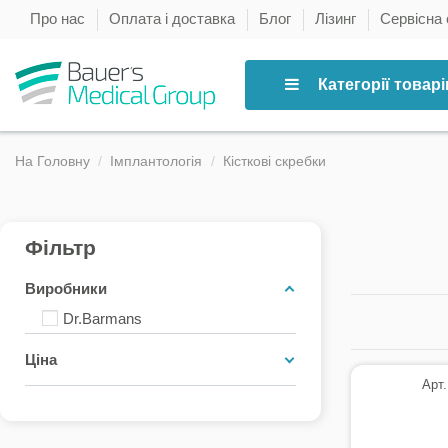
Про нас
Оплата і доставка
Блог
Лізинг
Сервісна
Категорії товарі
На Головну
Імплантологія
Кісткові скребки
Фільтр
Виробники
Dr.Barmans
Ціна
Арт