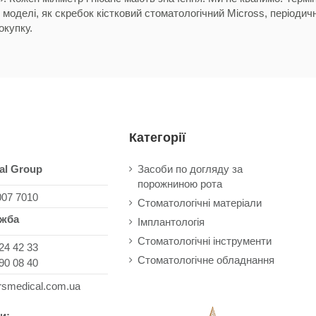
і моделі, як скребок кістковий стоматологічний Micross, періодич
окупку.
Категорії
al Group
Засоби по догляду за
порожниною рота
007 7010
Стоматологічні матеріали
ужба
Імплантологія
Стоматологічні інструменти
24 42 33
Стоматологічне обладнання
90 08 40
rsmedical.com.ua
и: