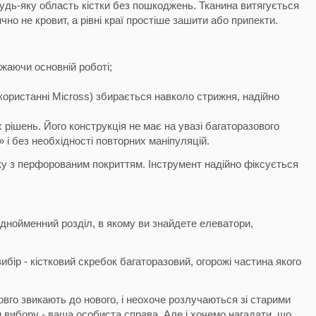
 будь-яку область кістки без пошкоджень. Тканина витягується
чно не кровит, а рівні краї простіше зашити або припекти.
жаючи основній роботі;
икористанні Micross) збирається навколо стрижня, надійно
рішень. Його конструкція не має на увазі багаторазового
 і без необхідності повторних маніпуляцій.
чку з перфорованим покриттям. Інструмент надійно фіксується
однойменний розділ, в якому ви знайдете елеватори,
бір - кістковий скребок багаторазовий, огорожі частина якого
вго звикають до нового, і неохоче розлучаються зі старими
 вибору - ваша особиста справа. Але і хочемо нагадати, що