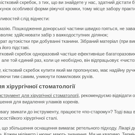
кістковий скребок, з тих, що ви знайдете у нас, здатний дістати
хунок особливої ​​форми ріжучої кромки, тому місце забору практи
ливостей слід віднести:
вазію. Пошкодження донорської частини швидко гояться, не зава
воляє здійснювати забір з важкодоступних ділянок;
трат аутокістки при добуванні тканини. Зібраний матеріал (при в
 його підставі.
тковий скребок одноразовий частіше ефективніше багаторазових 
 але той єдиний раз, коли це необхідно, він відпрацьовує «чисто»
у, кістковий скребок купити який ми пропонуємо, має надійну ру
ляючи тим самим, уникнути помилкових рухів.
я хірургічної стоматології
нструмент для хірургічної стоматології
, рекомендуємо відвідати 
шення для видалення уламків коренів.
вагу звикати до інструменту, працюєте «по-старому»? Тоді ваш ви
состійкого хірургічної сталі.
 що збільшення оснащення вимагає ретельного підходу. Лікарі до
. Кожен міліметр і нюанс мають значення. Ми не квапимо. Термін