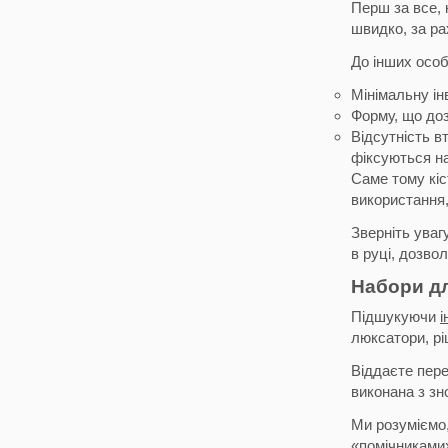
Перш за все, 
швидко, за ра
До інших особ
Мінімальну ін
Форму, що доз
Відсутність в
фіксуються на
Саме тому кіс
використання,
Зверніть уваг
в руці, дозво
Набори дл
Підшукуючи
і
люксатори, рі
Віддаєте пере
виконана з зно
Ми розуміємо,
«помічниками»