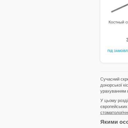
Костный с
ПІД ЗАМОВ
Сучасний скре
донорської кі
урахуванням в
У цьому розді
європейських 
стоматологічн
Якими ос