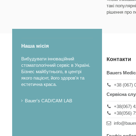
такі популярн
рішення про п
Наша місія
Вибудувати інноваційний
Контакти
стоматологічний сервіс в Україні.
Бізнес майбутнього, в центрі
Bauers Medic
якого пацієнт, його здоров'я та
естетична краса.
+38 (067) 
Сервісна сл
Bauer's CAD/CAM LAB
+38(067) 4
+38(056) 7
info@baue
Графік робот