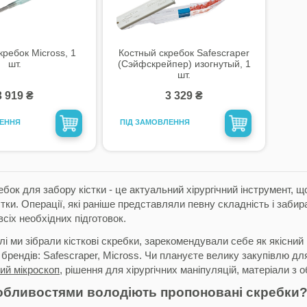
кребок Micross, 1
Костный скребок Safescraper
шт.
(Сэйфскрейпер) изогнутый, 1
шт.
3 919 ₴
3 329 ₴
ЛЕННЯ
ПІД ЗАМОВЛЕННЯ
бок для забору кістки - це актуальний хірургічний інструмент, щ
стки. Операції, які раніше представляли певну складність і заби
сіх необхідних підготовок.
лі ми зібрали кісткові скребки, зарекомендували себе як якісний
брендів: Safescraper, Micross. Чи плануєте велику закупівлю для 
ий мікроскоп
, рішення для хірургічних маніпуляцій, матеріали з о
обливостями володіють пропоновані скребки