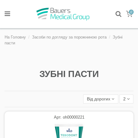
0
На Головну
Засоби по догляду за порожниною рота
Зубні
пасти
ЗУБНІ ПАСТИ
Від дорогих
2
Арт. oh00000221