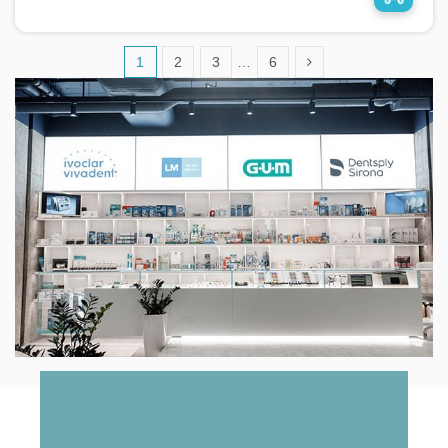
1
2
3
…
6