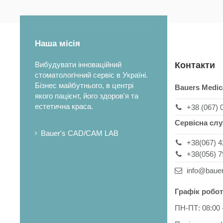
Наша місія
Вибудувати інноваційний
Контакти
стоматологічний сервіс в Україні.
Бізнес майбутнього, в центрі
Bauers Medic
якого пацієнт, його здоров'я та
естетична краса.
+38 (067) 
Сервісна сл
Bauer's CAD/CAM LAB
+38(067) 4
+38(056) 7
info@baue
Графік робот
ПН-ПТ: 08:00 