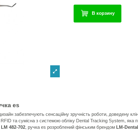
В корзину
учка es
дизайн забезпечують сенсаційну зручність роботи, доведену клі
FID та сумісна з системою обліку Dental Tracking System, яка 
р
LM 482-702
, ручка es розроблений фінським брендом
LM-Dental