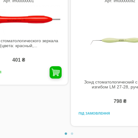
Арт. lm00000001
Арт. lm00000092
 стоматологического зеркала
(цвета: красный,...
401 ₴
І
Зонд стоматологический с
изгибом LM 27-28, ручк
798 ₴
ПІД ЗАМОВЛЕННЯ