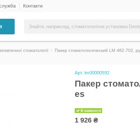
 служба
Контакти
в
апевтичної стоматології
Пакер стоматологический LM 482-702, ру
Арт.
lm00000592
Пакер стомато
es
В наявності
1 926 ₴