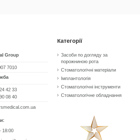
Категорії
al Group
Засоби по догляду за
порожниною рота
007 7010
Стоматологічні матеріали
ужба
Імплантологія
Стоматологічні інструменти
24 42 33
Стоматологічне обладнання
90 08 40
rsmedical.com.ua
и:
- 18:00