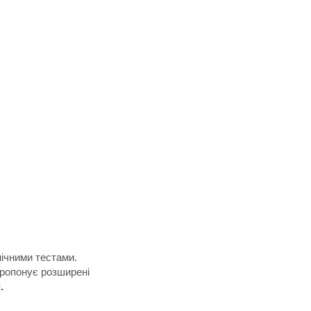
нічними тестами.
пропонує розширені
.