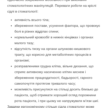
стоматологічних маніпуляцій. Переваги роботи на кріслі
сідлі в стоматології:
активність всього тіла;
збереження постави, усунення фактора, що провокує
болі в різних відділах спини;
нормальний кровообіг в нижніх кінцівках і органах
малого тазу;
відсутність тиску на органи шлунково-кишкового
тракту, що корисно для метаболічних процесів в
організмі;
розправленими грудна клітка, вільне дихання, що
сприяє активному насиченню клітин киснем і
збереженню працездатності, бадьорості, гарного
самопочуття протягом тривалого часу;
можливість присунутися на стільці досить близько до
пацієнта, щоб отримати хороший огляд порожнини
рота пацієнта, і при цьому не напружувати м'язи шиї.
Завдяки ергономічному стільця сідла стоматолог може