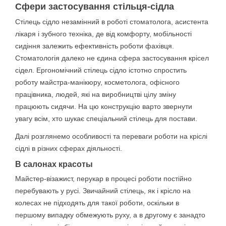
Сфери застосування стільця-сідла
Стілець сідло незамінний в роботі стоматолога, асистента
лікаря і зубного техніка, де від комфорту, мобільності
сидіння залежить ефективність роботи фахівця.
Стоматологія далеко не єдина сфера застосування крісел
сідел. Ергономічний стілець сідло істотно спростить
роботу майстра-манікюру, косметолога, офісного
працівника, людей, які на виробництві цілу зміну
працюють сидячи. На цю конструкцію варто звернути
увагу всім, хто шукає спеціальний стілець для постави.
Далі розглянемо особливості та переваги роботи на кріслі
сідлі в різних сферах діяльності.
В салонах красоты
Майстер-візажист, перукар в процесі роботи постійно
перебувають у русі. Звичайний стілець, як і крісло на
колесах не підходять для такої роботи, оскільки в
першому випадку обмежують руху, а в другому є занадто