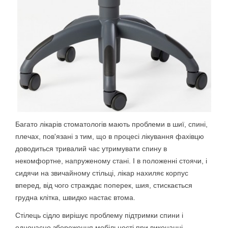
Багато лікарів стоматологів мають проблеми в шиї, спині,
плечах, пов'язані з тим, що в процесі лікування фахівцю
доводиться тривалий час утримувати спину в
некомфортне, напруженому стані. І в положенні стоячи, і
сидячи на звичайному стільці, лікар нахиляє корпус
вперед, від чого страждає поперек, шия, стискається
грудна клітка, швидко настає втома.
Стілець сідло вирішує проблему підтримки спини і
одночасно збереження мобільності при виконанні