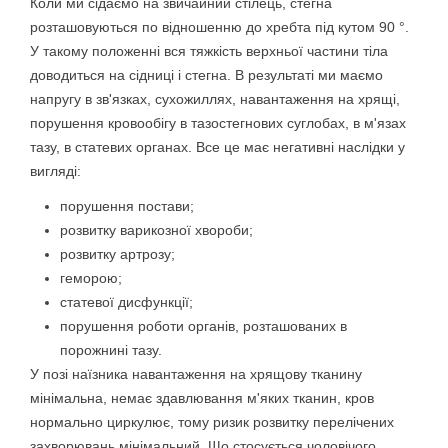
Коли ми сідаємо на звичайний стілець, стегна
розташовуються по відношенню до хребта під кутом 90 °.
У такому положенні вся тяжкість верхньої частини тіла
доводиться на сідниці і стегна. В результаті ми маємо
напругу в зв'язках, сухожиллях, навантаження на хрящі,
порушення кровообігу в тазостегнових суглобах, в м'язах
тазу, в статевих органах. Все це має негативні наслідки у
вигляді:
порушення постави;
розвитку варикозної хвороби;
розвитку артрозу;
геморою;
статевої дисфункції;
порушення роботи органів, розташованих в
порожнині тазу.
У позі наїзника навантаження на хрящову тканину
мінімальна, немає здавлювання м'яких тканин, кров
нормально циркулює, тому ризик розвитку перелічених
захворювань мінімальний. Що стосується чоловічого