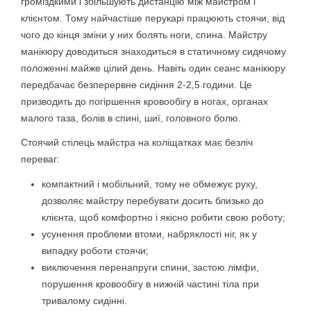
громіздкими і збільшують дистанцію між майстром і
клієнтом. Тому найчастіше перукарі працюють стоячи, від
чого до кінця зміни у них болять ноги, спина. Майстру
манікюру доводиться знаходиться в статичному сидячому
положенні майже цілий день. Навіть один сеанс манікюру
передбачає безперервне сидіння 2-2,5 години. Це
призводить до погіршення кровообігу в ногах, органах
малого таза, болів в спині, шиї, головного болю.
Стоячий стілець майстра на коліщатках має безліч
переваг:
компактний і мобільний, тому не обмежує руху,
дозволяє майстру перебувати досить близько до
клієнта, щоб комфортно і якісно робити свою роботу;
усунення проблеми втоми, набряклості ніг, як у
випадку роботи стоячи;
виключення перенапруги спини, застою лімфи,
порушення кровообігу в нижній частині тіла при
тривалому сидінні.