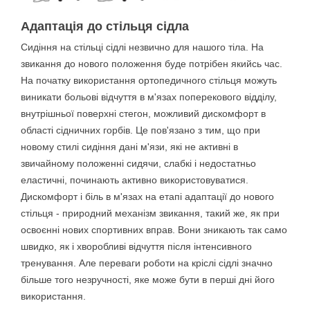
Адаптація до стільця сідла
Сидіння на стільці сідлі незвично для нашого тіла. На
звикання до нового положення буде потрібен якийсь час.
На початку використання ортопедичного стільця можуть
виникати больові відчуття в м'язах поперекового відділу,
внутрішньої поверхні стегон, можливий дискомфорт в
області сідничних горбів. Це пов'язано з тим, що при
новому стилі сидіння дані м'язи, які не активні в
звичайному положенні сидячи, слабкі і недостатньо
еластичні, починають активно використовуватися.
Дискомфорт і біль в м'язах на етапі адаптації до нового
стільця - природний механізм звикання, такий же, як при
освоєнні нових спортивних вправ. Вони зникають так само
швидко, як і хворобливі відчуття після інтенсивного
тренування. Але переваги роботи на кріслі сідлі значно
більше того незручності, яке може бути в перші дні його
використання.