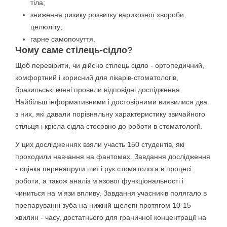
тіла;
зниження ризику розвитку варикозної хвороби,
целюліту;
гарне самопочуття.
Чому саме стілець-сідло?
Щоб перевірити, чи дійсно стілець сідло - ортопедичний,
комфортний і корисний для лікарів-стоматологів,
бразильські вчені провели відповідні дослідження.
Найбільш інформативними і достовірними виявилися два
з них, які давали порівняльну характеристику звичайного
стільця і крісла сідла стосовно до роботи в стоматології.
У цих дослідженнях взяли участь 150 студентів, які
проходили навчання на фантомах. Завдання дослідження
- оцінка перенапруги шиї і рук стоматолога в процесі
роботи, а також аналіз м'язової функціональності і
чиниться на м'язи впливу. Завдання учасників полягало в
препаруванні зуба на нижній щелепі протягом 10-15
хвилин - часу, достатнього для граничної концентрації на