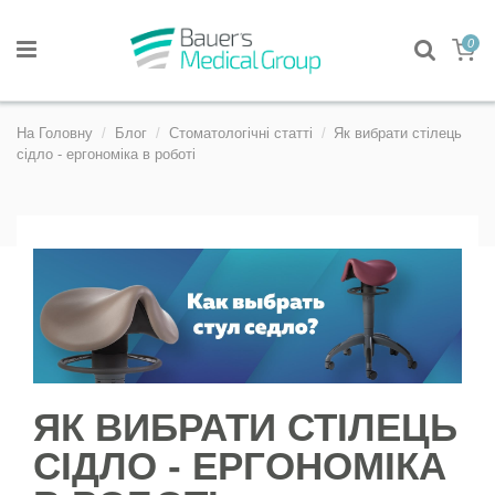
0
На Головну
Блог
Стоматологічні статті
Як вибрати стілець
сідло - ергономіка в роботі
ЯК ВИБРАТИ СТІЛЕЦЬ
СІДЛО - ЕРГОНОМІКА