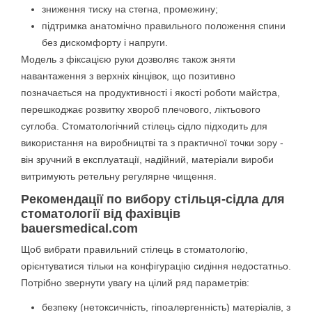
зниження тиску на стегна, промежину;
підтримка анатомічно правильного положення спини
без дискомфорту і напруги.
Модель з фіксацією руки дозволяє також зняти
навантаження з верхніх кінцівок, що позитивно
позначається на продуктивності і якості роботи майстра,
перешкоджає розвитку хвороб плечового, ліктьового
суглоба. Стоматологічний стілець сідло підходить для
використання на виробництві та з практичної точки зору -
він зручний в експлуатації, надійний, матеріали вироби
витримують ретельну регулярне чищення.
Рекомендації по вибору стільця-сідла для
стоматології від фахівців
bauersmedical.com
Щоб вибрати правильний стілець в стоматологію,
орієнтуватися тільки на конфігурацію сидіння недостатньо.
Потрібно звернути увагу на цілий ряд параметрів:
безпеку (нетоксичність, гіпоалергенність) матеріалів, з