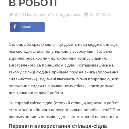
В РОБОТІ
9148
Перегляди
0
Сподобалось
07-04-2021
Share
Стілець або крісло сідло - це досить нова модель стільця,
яка сьогодні стала популярною у всьому світі. Головна
відмінна риса крісла - ергономічний корпус сидіння,
виготовленого за принципом сідла. Розташувавшись на
такому стільці людина приймає позу наїзника (положення
сидячи/стоячи), яку вчені вважають більш природною, ніж
положення сидячи на звичайному стільці, і оптимальної
для тривалої сидячої роботи.
Чи справді крісло сідло (стоячий стілець) корисно в роботі
стоматолога або його переваги сильно перебільшені? Про
реальну користь стільців-сідел в стоматології наша стаття.
Переваги використання стільця-сідла