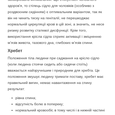
здоров'я, то стілець сідло для чоловіків (особливо з
роздвоєним сидінням) є оптимальним варіантом, так як
він не чинить тиску на геніталії, не перешкоджає
нормальній циркуляції крові в цій зоні, а значить, не несе
ризику розвитку статевої дисфункції. Крім того,
використання крісла сідла сприяє активації і зміцненню
м'язів живота, тазового дна, глибоких м'язів спини.
Хребет
Положення тіла людини при саджання на крісло сідло
(коли людина стоячи сидить або сидячи стоїть)
вважається найзручнішим і природним для хребта. Це
положення змушує людину тримати поставу, хребет має
правильний вигин, немає навантаження на спину.
результат:
рівна спина;
відсутність болю в попереку;
нормальний кровообіг, в тому числі і в нижній частині