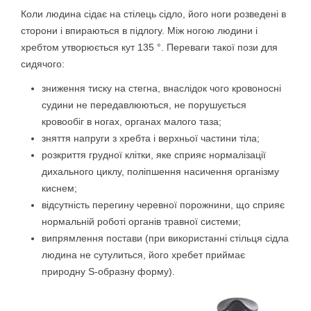
Коли людина сідає на стілець сідло, його ноги розведені в
сторони і впираються в підлогу. Між ногою людини і
хребтом утворюється кут 135 °. Переваги такої пози для
сидячого:
зниження тиску на стегна, внаслідок чого кровоносні
судини не передавлюються, не порушується
кровообіг в ногах, органах малого таза;
зняття напруги з хребта і верхньої частини тіла;
розкриття грудної клітки, яке сприяє нормалізації
дихального циклу, поліпшення насичення організму
киснем;
відсутність перегину черевної порожнини, що сприяє
нормальній роботі органів травної системи;
випрямлення постави (при використанні стільця сідла
людина не сутулиться, його хребет приймає
природну S-образну форму).