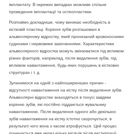
імплантату. В окремих випадках можливе спільне
проведення імплантації та остеопластики.
Розповімо докладніше, чому виникає необхідність в
кістковій пластиці. Коріння зубів розташовані в
альвеолярному відростку, який пронизаний кровоносними
судинами і нервовими закінченнями. Характеристики
альвеолярного відростка можуть змінюватися під впливом
різних факторів, наприклад, після видалення зубів, під
впливом навантаження, будь-яких порушень в кісткових
структурах і т. д.
Зупинимося на одній з найпоширеніших причин -
відсутності навантаження на кістку після видалення зубів.
Альвеолярні відростки знаходяться в тонусі завдяки
корінню зубів, які постійно піддаються жувальнму
навантаженню. Після видалення одного або декількох
зубів навантаження на кістку істотно скорочується, в
результаті чого вона з часом атрофується. Цей процес
починається вже через кілька місяців після екстирпації.