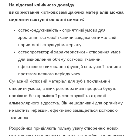
На підставі клінічного досвіду
використання кістковозаміщаючих матеріалів можна
виділити наступні основні вимоги:
остеокондуктивність - сприятливі умови для
зростання кісткової тканини завдяки оптимальній
пористості і структурі матеріалу;
остеопротекторні характеристики - створення умов
для відновлення об'єму кісткової тканини,
ефективного виконання функцій сполучної тканини
протягом певного періоду часу.
Сучасний кістковий матеріал для зубів
покликаний
створити умови, в яких регенеративні процеси будуть
протікати без проміжної реконструкції та атрофії
альвеолярного відростка. Він нешкідливий для організму,
не містить інфекцій, ефективно заміщається кістковою
тканиною.
Розробники приділяють пильну увагу створенню нових
синтетичних матеріалів і перш за все комбінування різних