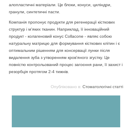
алопластичні матеріали. Це блоки, конуси, циліндри,
гранули, синтетичні пасти.
Компанія пропонує продукти для регенерації кісткових
структур і м'яких тканин. Наприклад, її інноваційний
продукт - колагеновий конус Collacone - являє собою
натуральну матрицю для формування кісткових клітин і є
оптимальним рішенням для консервації лунки після
видалення зуба з утворенням кров'яного згустку. Це
повністю контрольований процес загоєння рани, її захист і
резорбція протягом 2-4 тижнів.
Опубліковано в:
Стоматологічні статті