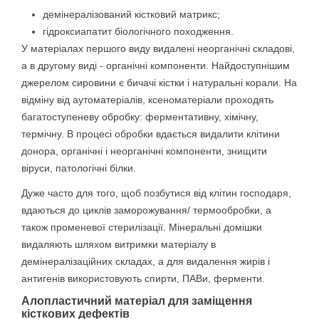
демінералізований кістковий матрикс;
гідроксиапатит біологічного походження.
У матеріалах першого виду видалені неорганічні складові,
а в другому виді - органічні компоненти. Найдоступнішим
джерелом сировини є бичачі кістки і натуральні корали. На
відміну від аутоматеріалів, ксеноматеріали проходять
багатоступеневу обробку: ферментативну, хімічну,
термічну. В процесі обробки вдається видалити клітини
донора, органічні і неорганічні компоненти, знищити
віруси, патологічні білки.
Дуже часто для того, щоб позбутися від клітин господаря,
вдаються до циклів заморожування/ термообробки, а
також променевої стерилізації. Мінеральні домішки
видаляють шляхом витримки матеріалу в
демінералізаційних складах, а для видалення жирів і
антигенів використовують спирти, ПАВи, ферменти.
Алопластичний матеріал для заміщення
кісткових дефектів