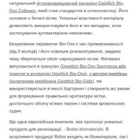
натуральний
кістковозаміщаючий матеріал Geistlich Bio-
Oss Collagen
, який став стандартом в остеопластиці. Його
основою є бичачі кістки. Унікальні властивості матеріалу
дозволяють використовувати його в тих випадках, коли
застосування аутоматеріала неможливо.
Безумовною перевагою Bio-Oss є час приживлюваності
(від 3 місяців) і його повільне розсмоктування, завдяки
чому зберігається обсяг нарощуваної кістки. Матеріал
випускається в гранулах (
Geistlich Bio-Oss Spongiosa
або
гранули в аплікаторі Geistlich Bio-Oss
), у вигляді мембран
(
колагенова мембрана Geistlich Bio-Gide
), які
використовуються в якості бар'єрних і створюють всі умови
для формування правильної архітектури кістки,
достатнього обсягу м'яких тканин і системи кровоносних
судин.
Ще одна європейська компанія, яка пропонує унікальні
продукти для регенерації, -
Botiss biomaterials
. В
асортимент продукції Botiss входять як біоматеріали, так і