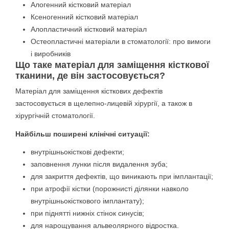
Алогенний кістковий матеріал
Ксеногенний кістковий матеріал
Алопластичний кістковий матеріал
Остеопластичні матеріали в стоматології: про вимоги
і виробників
Що таке матеріал для заміщення кісткової
тканини, де він застосовується?
Матеріал для заміщення кісткових дефектів
застосовується в щелепно-лицевій хірургії, а також в
хірургічній стоматології.
Найбільш поширені клінічні ситуації:
внутрішньокісткові дефекти;
заповнення лунки після видалення зуба;
для закриття дефектів, що виникають при імплантації;
при атрофії кістки (порожнисті ділянки навколо
внутрішньокісткового імплантату);
при піднятті нижніх стінок синусів;
для нарощування альвеолярного відростка.