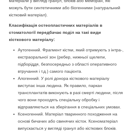
матеріали у вигляді гранул, блоків або мембран, які
можуть бути синтетичними або біогенними (натуральний
кістковий матеріал).
Класифікація остеопластичних матеріалів в
стоматології передбачає поділ на такі види
кісткового матеріалу:
Аутогенний. Фрагмент кістки, який отримують з інтра-,
екстраоральної зон (ребер, нижньої щелепи,
підборіддя, безпосередньо з області оперативного
втручання і т.д.) самого пацієнта.
Алогенний. У ролі донора кісткового матеріалу
виступає інша людина. Як правило, паркан
трансплантатів виконують в разі смерті людини, після
чого вони проходять спеціальну обробку і
відправляються на зберігання в спеціальних умовах.
Ксеногенний. Матеріал тваринного походження на
основі бичачих або свинячих кісток. Ксеноматеріал
випускається у вигляді гранул або кісткових блоків.