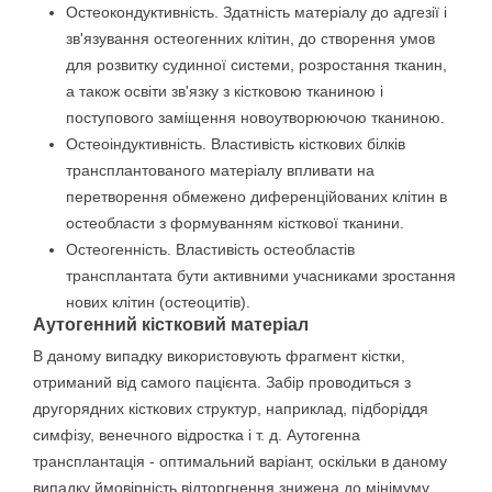
Остеокондуктивність. Здатність матеріалу до адгезії і
зв'язування остеогенних клітин, до створення умов
для розвитку судинної системи, розростання тканин,
а також освіти зв'язку з кістковою тканиною і
поступового заміщення новоутворюючою тканиною.
Остеоіндуктивність. Властивість кісткових білків
трансплантованого матеріалу впливати на
перетворення обмежено диференційованих клітин в
остеобласти з формуванням кісткової тканини.
Остеогенність. Властивість остеобластів
трансплантата бути активними учасниками зростання
нових клітин (остеоцитів).
Аутогенний кістковий матеріал
В даному випадку використовують фрагмент кістки,
отриманий від самого пацієнта. Забір проводиться з
другорядних кісткових структур, наприклад, підборіддя
симфізу, венечного відростка і т. д. Аутогенна
трансплантація - оптимальний варіант, оскільки в даному
випадку ймовірність відторгнення знижена до мінімуму.