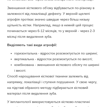
Зменшення кісткового об'єму відбувається по-різному в
залежності від локалізації дефекту. У верхній щелепі
атрофія протікає значно швидше через більш низьку
щільність кістки. Наприклад, якщо в нижній цей процес
починається через 6-12 місяців, то у верхній - через 2-3
місяці після видалення зуба.
Виділяють такі види атрофії:
горизонтальна - відросток розсмоктується по ширині;
вертикальна - відросток розсмоктується по висоті;
комбінована - зменшення кісткового обсягу по ширині
і висоті.
Спосіб нарощування кісткової тканини залежить від
напрямку, локалізації і ступеня порушення. У свою чергу,
на підставі обраного методу підбирається кістковий
матеріал після видалення зуба.
У імплантології використовуються кістково-пластичні