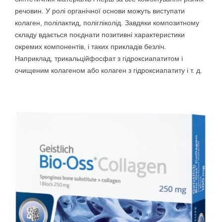
речовин. У ролі органічної основи можуть виступати
колаген, полілактид, полігліколід. Завдяки композитному
складу вдається поєднати позитивні характеристики
окремих компонентів, і таких прикладів безліч.
Наприклад, трикальційфосфат з гідроксиапатитом і
очищеним колагеном або колаген з гідроксиапатиту і т. д.