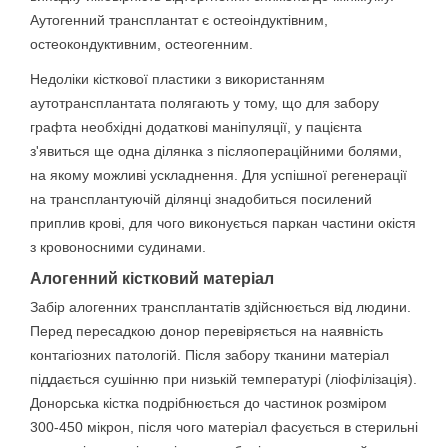
Аутогенний трансплантат є остеоіндуктівним,
остеокондуктивним, остеогенним.
Недоліки кісткової пластики з використанням
аутотрансплантата полягають у тому, що для забору
графта необхідні додаткові маніпуляції, у пацієнта
з'явиться ще одна ділянка з післяопераційними болями,
на якому можливі ускладнення. Для успішної регенерації
на трансплантуючій ділянці знадобиться посилений
приплив крові, для чого виконується паркан частини окістя
з кровоносними судинами.
Алогенний кістковий матеріал
Забір алогенних трансплантатів здійснюється від людини.
Перед пересадкою донор перевіряється на наявність
контагіозних патологій. Після забору тканини матеріал
піддається сушінню при низькій температурі (ліофілізація).
Донорська кістка подрібнюється до частинок розміром
300-450 мікрон, після чого матеріал фасується в стерильні