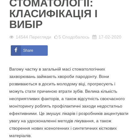
СТОМАТОЛОГІЇ:
КЛАСИФІКАЦІЯ І
ВИБІР
14544
Перегляди
5
Сподобалось
17-02-2020
Share
Вагому частку в загальній масі стоматологічних
захворювань займають хвороби пародонту. Вони
розвиваються в досить молодому віці, прогресують і
можуть стати причиною втрати зубів. Велика кількість
несприятливих факторів, а також відсутність своєчасного
моніторингу роблять профілактичні заходи недостатньо
ефективними. Це змушує лікарів і розробників акцентувати
увагу на удосконаленні методів лікування, а також
створення нових ксеногенних і синтетичних кісткових
матеріалів.