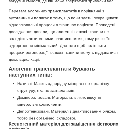
вакуумні ємності, де він може зберігатися тривалий час.
Перевага алогенних трансплантатів в порівнянні з
аутогенними полягає в тому, що вони здатні покращувати
відновлювальні процеси в тканинах пацієнта. Проведені
дослідження довели, що алогенні кісткові тканини не
володіють антигенними властивостями, тому ризик їх
відторгнення мінімальний. Для того щоб поліпшити
процеси регенерації, кісткові тканини можуть піддаватися
декальцифікації.
Алогенні трансплантати бувають
наступних типів:
Нативні. Мають однорідну мінерально-органічну
структуру, яка не зазнала змін.
Демінералізовані. Матеріали, в яких відсутні
мінеральні компоненти.
Депротеінізовані. Матеріал з деактивованим білком,
тобто без органічної складової.
Ксеногенний матеріал для заміщення кісткових