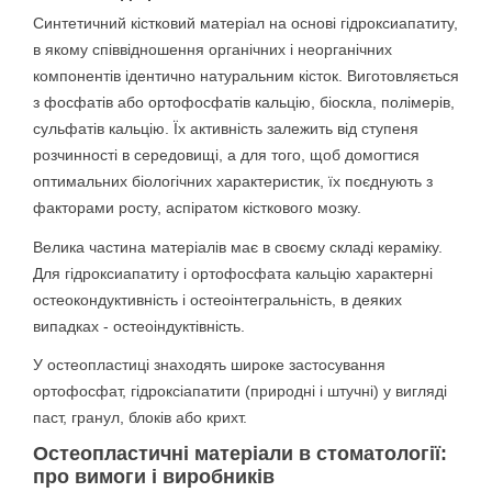
Синтетичний кістковий матеріал на основі гідроксиапатиту,
в якому співвідношення органічних і неорганічних
компонентів ідентично натуральним кісток. Виготовляється
з фосфатів або ортофосфатів кальцію, біоскла, полімерів,
сульфатів кальцію. Їх активність залежить від ступеня
розчинності в середовищі, а для того, щоб домогтися
оптимальних біологічних характеристик, їх поєднують з
факторами росту, аспіратом кісткового мозку.
Велика частина матеріалів має в своєму складі кераміку.
Для гідроксиапатиту і ортофосфата кальцію характерні
остеокондуктивність і остеоінтегральність, в деяких
випадках - остеоіндуктівність.
У остеопластиці знаходять широке застосування
ортофосфат, гідроксіапатити (природні і штучні) у вигляді
паст, гранул, блоків або крихт.
Остеопластичні матеріали в стоматології:
про вимоги і виробників