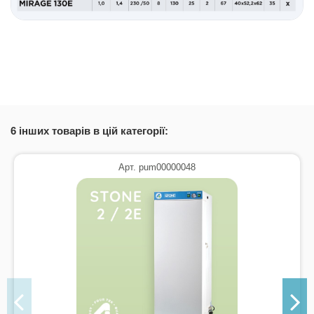
6 інших товарів в цій категорії:
Арт. pum00000048