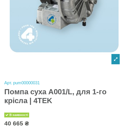
Арт.
pum00000031
Помпа суха A001/L, для 1-го
крiсла | 4TEK
В наявності
40 665 ₴