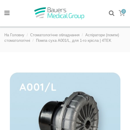
0
На Головну
Стоматологічне обладнання
Аспіратори (помпи)
стоматологічні
Помпа суха A001/L, для 1-го крiсла | 4TEK