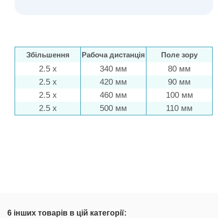
Збільшення
Рабоча дистанція
Поле зору
2.5 x
340 мм
80 мм
2.5 x
420 мм
90 мм
2.5 x
460 мм
100 мм
2.5 x
500 мм
110 мм
Стан
Інструкція Programat P510
Новий товар
Завантаження (1.81M)
6 інших товарів в цій категорії: