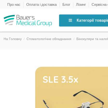
Про нас
Оплата і доставка
Блог
Лізинг
Сервісна
Категорії товарі
На Головну
Стоматологічне обладнання
Бінокуляри та налоб