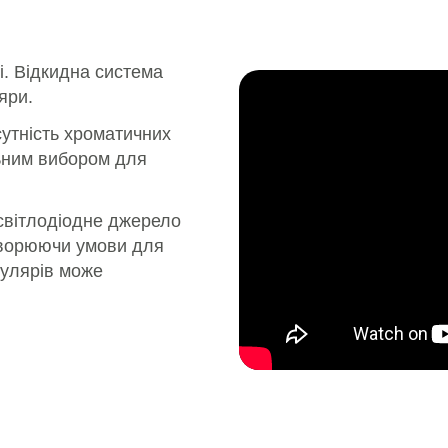
і. Відкидна система
яри.
дсутність хроматичних
ьним вибором для
світлодіодне джерело
створюючи умови для
кулярів може