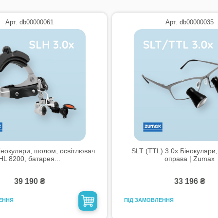
Арт. db00000061
Арт. db00000035
інокуляри, шолом, освітлювач
SLT (TTL) 3.0x Бінокуляри,
HL 8200, батарея...
оправа | Zumax
39 190 ₴
33 196 ₴
ЕННЯ
ПІД ЗАМОВЛЕННЯ