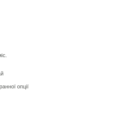
іс.
ай
ранної опції