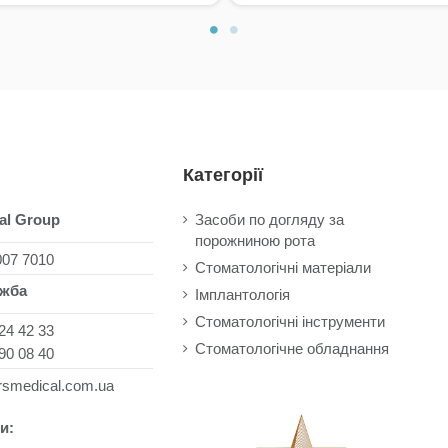
Категорії
al Group
Засоби по догляду за
порожниною рота
007 7010
Стоматологічні матеріали
ужба
Імплантологія
Стоматологічні інструменти
24 42 33
Стоматологічне обладнання
90 08 40
rsmedical.com.ua
и: