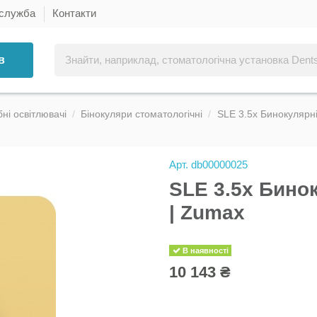
 служба
Контакти
в
ні освітлювачі
Бінокуляри стоматологічні
SLE 3.5x Бинокулярні
Арт.
db00000025
SLE 3.5x Бино
| Zumax
В наявності
10 143 ₴