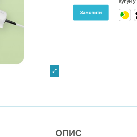
Купуй у
Замовити
ОПИС