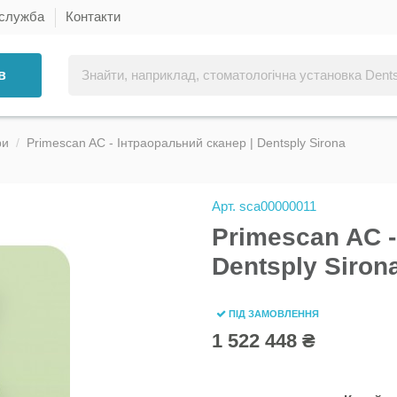
 служба
Контакти
в
ри
Primescan AC - Інтраоральний сканер | Dentsply Sirona
Арт.
sca00000011
Primescan AC -
Dentsply Siron
ПІД ЗАМОВЛЕННЯ
1 522 448 ₴