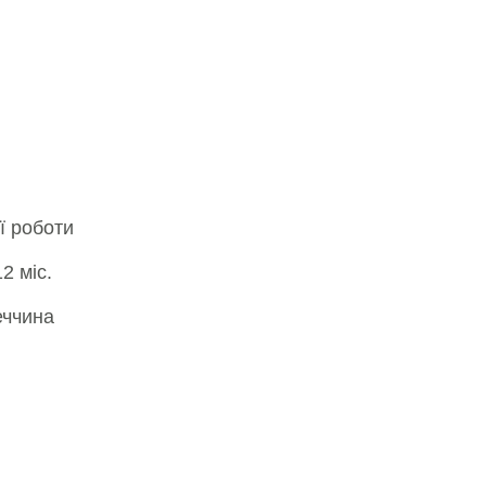
ї роботи
12 міс.
еччина