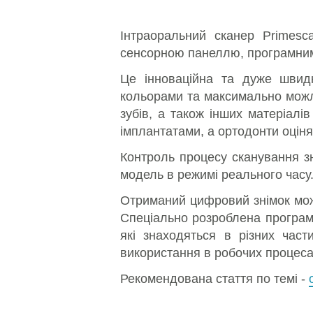
Інтраоральний сканер Primesca
сенсорною панеллю, програмним
Це інноваційна та дуже швидк
кольорами та максимально можл
зубів, а також інших матеріалі
імплантатами, а ортодонти оціня
Контроль процесу сканування з
модель в режимі реального часу
Отриманий цифровий знімок мож
Спеціально розроблена програм
які знаходяться в різних част
використання в робочих процеса
Рекомендована стаття по темі -