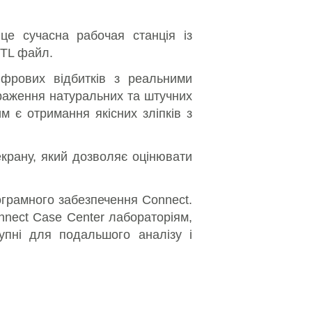
 це сучасна рабочая станція із
TL файл.
ифрових відбитків з реальними
раження натуральних та штучних
м є отримання якісних зліпків з
крану, який дозволяє оцінювати
грамного забезпечення Connect.
nect Case Center лабораторіям,
тупні для подальшого аналізу і