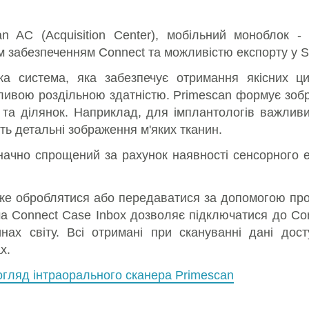
n AC (Acquisition Center), мобільний моноблок -
 забезпеченням Connect та можливістю експорту у
S
а система, яка забезпечує отримання якісних ц
ивою роздільною здатністю. Primescan формує зоб
в та ділянок. Наприклад, для імплантологів важливи
ть детальні зображення м'яких тканин.
начно спрощений за рахунок наявності сенсорного е
.
е оброблятися або передаватися за допомогою про
а Connect Case Inbox дозволяє підключатися до Con
инах світу. Всі отримані при скануванні дані дос
х.
огляд інтраорального сканера Primescan