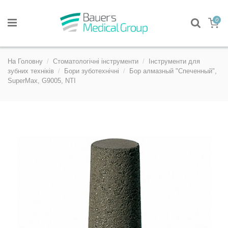
0
На Головну
Стоматологічні інструменти
Інструменти для
зубних техніків
Бори зуботехнічні
Бор алмазный "Спеченный",
SuperMax, G9005, NTI