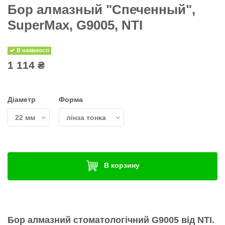
Бор алмазный "Спеченный",
SuperMax, G9005, NTI
В наявності
1 114 ₴
Діаметр
Форма
В корзину
Бор алмазний стоматологічний
G9005
від
NTI
.