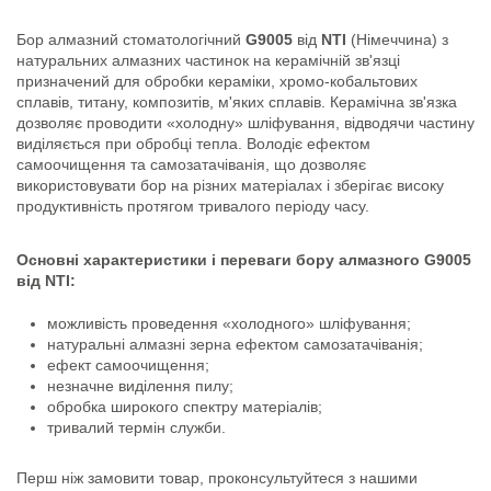
Бор алмазний стоматологічний
G9005
від
NTI
(Німеччина) з
натуральних алмазних частинок на керамічній зв'язці
призначений для обробки кераміки, хромо-кобальтових
сплавів, титану, композитів, м'яких сплавів. Керамічна зв'язка
дозволяє проводити «холодну» шліфування, відводячи частину
виділяється при обробці тепла. Володіє ефектом
самоочищення та самозатачіванія, що дозволяє
використовувати бор на різних матеріалах і зберігає високу
продуктивність протягом тривалого періоду часу.
Основні характеристики і переваги бору алмазного G9005
від NTI:
можливість проведення «холодного» шліфування;
натуральні алмазні зерна ефектом самозатачіванія;
ефект самоочищення;
незначне виділення пилу;
обробка широкого спектру матеріалів;
тривалий термін служби.
Перш ніж замовити товар, проконсультуйтеся з нашими