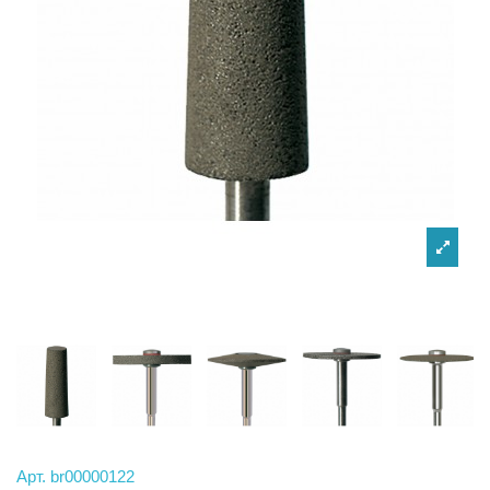
Арт.
br00000122