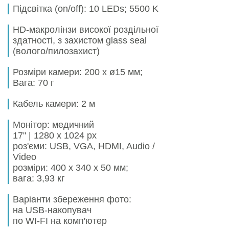
Підсвітка (on/off):
10 LEDs; 5500 K
HD-макролінзи високої роздільної
здатності, з захистом glass seal
(волого/пилозахист)
Розміри камери:
200 x ø15 мм;
Вага: 70 г
Кабель камери:
2 м
Mонітор: медичний
17" | 1280 x 1024 px
роз'єми: USB, VGA, HDMI, Audio /
Video
розміри:
400 x 340 x 50 мм;
вага: 3,93 кг
Варіанти збереження фото:
на USB-накопувач
по WI-FI на комп'ютер