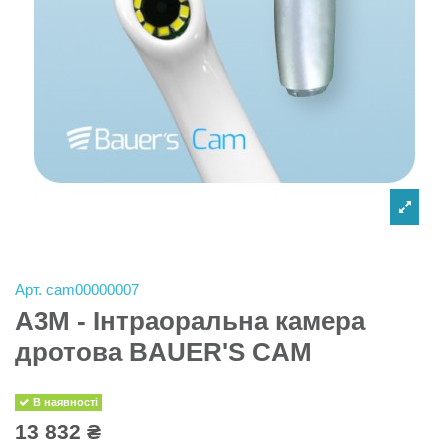
Арт.
cam00000007
A3M - Інтраоральна камера
дротова BAUER'S CAM
В наявності
13 832 ₴