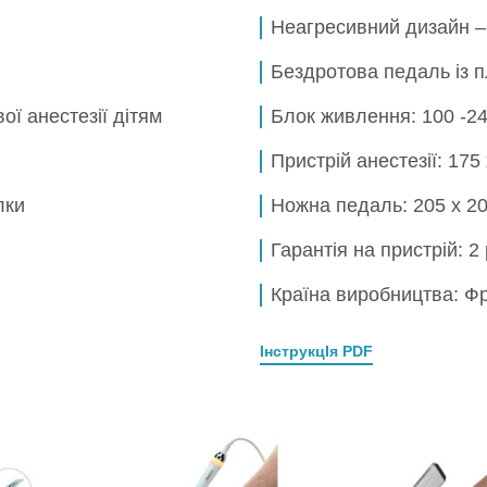
Неагресивний дизайн – 
Бездротова педаль із 
ї анестезії дітям
Блок живлення:
100 -24
Пристрій анестезії:
175 
лки
Ножна педаль:
205 х 2
Гарантія на пристрій:
2
Країна виробництва: Ф
ІнструкцІя PDF