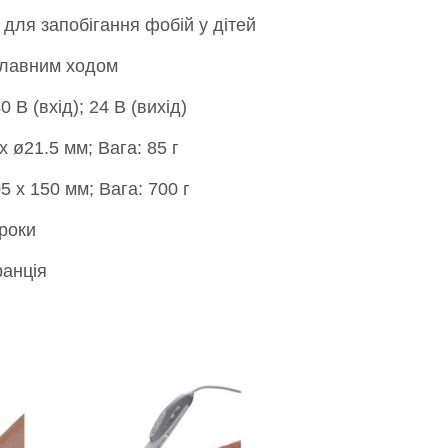
для запобігання фобій у дітей
плавним ходом
0 В (вхід);
24 В (вихід)
х ø21.5 мм;
Вага: 85 г
05 х 150 мм;
Вага: 700 г
 роки
ранція