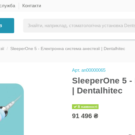
 служба
Контакти
в
ії
SleeperOne 5 - Електронна система анестезії | Dentalhitec
Арт.
an00000065
SleeperOne 5 -
| Dentalhitec
В наявності
91 496 ₴