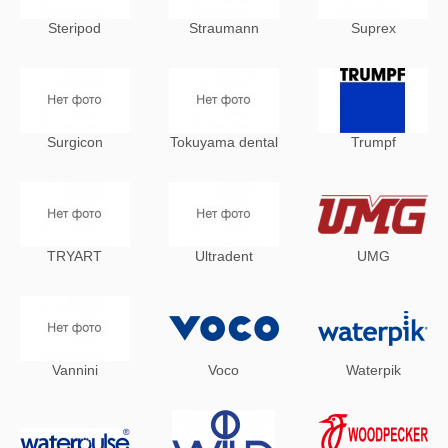
Steripod
Straumann
Suprex
Surgicon
Tokuyama dental
Trumpf
TRYART
Ultradent
UMG
Vannini
Voco
Waterpik