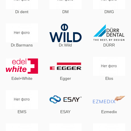
Di dent
DM
DMG
Dr.Barmans
Dr.Wild
DÜRR
Edel+White
Egger
Elos
EMS
ESAY
Ezmedix