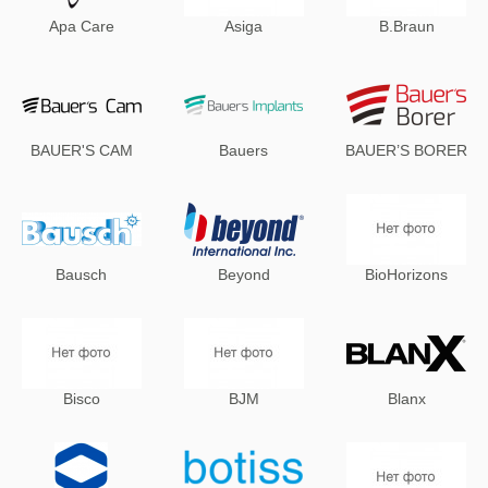
Apa Care
Asiga
B.Braun
BAUER'S CAM
Bauers
BAUER’S BORER
Bausсh
Beyond
BioHorizons
Bisco
BJM
Blanx