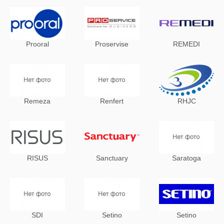
Prooral
Proservise
REMEDI
Remeza
Renfert
RHJC
RISUS
Sanctuary
Saratoga
SDI
Setino
Setino