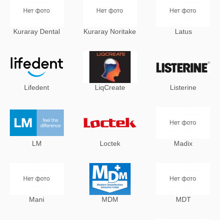
Kuraray Dental
Kuraray Noritake
Latus
Lifedent
LiqCreate
Listerine
LM
Loctek
Madix
Mani
MDM
MDT