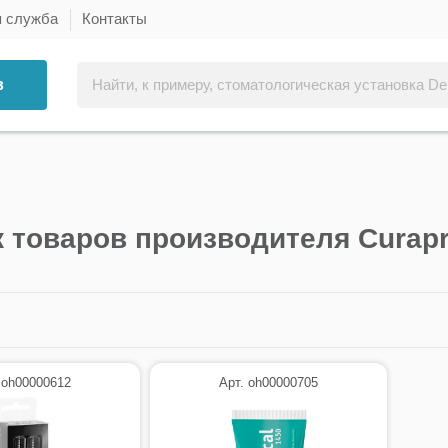
я служба
Контакты
в
 товаров производителя Curap
 oh00000612
Арт. oh00000705