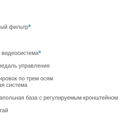
*
ный фильтр
*
D видеосистема
педаль управления
ировок по трем осям
ая система
напольная база с регулируемым кронштейном
тай