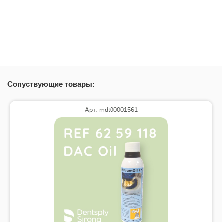
Состояние
Автоклав DAC Universal
Новый товар
Скачать (5.85M)
Сопуствующие товары:
Арт. mdt00001561