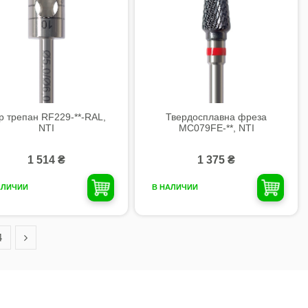
р трепан RF229-**-RAL,
Твердосплавна фреза
NTI
MC079FE-**, NTI
1 514 ₴
1 375 ₴
АЛИЧИИ
В НАЛИЧИИ
4