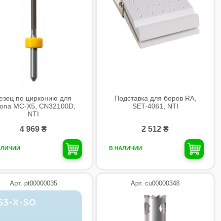
езец по цирконию для
Подставка для боров RA,
rona MC-X5, CN32100D,
SET-4061, NTI
NTI
4 969 ₴
2 512 ₴
АЛИЧИИ
В НАЛИЧИИ
Арт. pt00000035
Арт. cu00000348