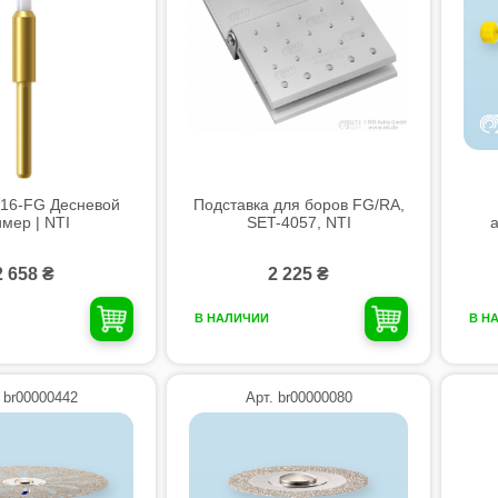
016-FG Десневой
Подставка для боров FG/RA,
имер | NTI
SET-4057, NTI
2 658 ₴
2 225 ₴
В НАЛИЧИИ
В Н
 br00000442
Арт. br00000080