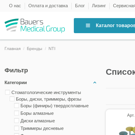
О нас
Оплата и доставка
Блог
Лизинг
Сервисна
Каталог товаро
Главная
Бренды
NTI
Фильтр
Список
Категории
Стоматологические инструменты
Боры, диски, триммеры, фрезы
Боры (финиры) твердосплавные
Боры алмазные
Арт.
Диски алмазные
Триммеры десневые