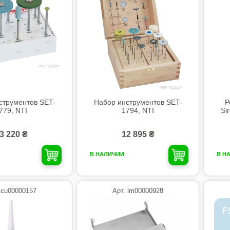
струментов SET-
Набор инструментов SET-
Р
779, NTI
1794, NTI
Si
3 220 ₴
12 895 ₴
В НАЛИЧИИ
В Н
 cu00000157
Арт. lm00000928