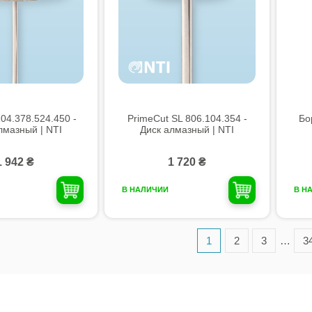
104.378.524.450 -
PrimeCut SL 806.104.354 -
Бо
лмазный | NTI
Диск алмазный | NTI
1 942 ₴
1 720 ₴
В НАЛИЧИИ
В Н
1
2
3
…
3