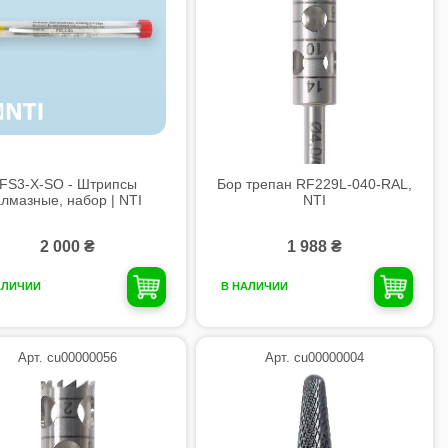
FS3-X-SO - Штрипсы
Бор трепан RF229L-040-RAL,
алмазные, набор | NTI
NTI
2 000 ₴
1 988 ₴
АЛИЧИИ
В НАЛИЧИИ
Арт. cu00000056
Арт. cu00000004