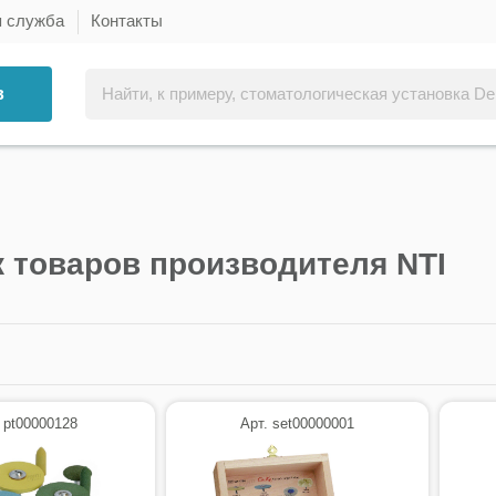
я служба
Контакты
в
 товаров производителя NTI
 pt00000128
Арт. set00000001