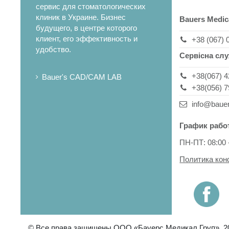
сервис для стоматологических
клиник в Украине. Бизнес
Bauers Medic
будущего, в центре которого
клиент, его эффективность и
+38 (067) 
удобство.
Сервісна сл
+38(067) 4
Bauer's CAD/CAM LAB
+38(056) 7
info@baue
График рабо
ПН-ПТ: 08:00 
Политика ко
© Все права защищены ООО «Бауерс Медикал Груп», 2