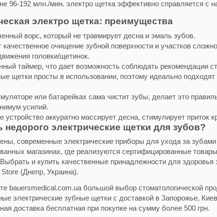
не 96-192 млн./мин. электро щетка эффективно справляется с 
ческая электро щетка: преимущества
ленный ворс, который не травмирует десна и эмаль зубов.
 качественное очищение зубной поверхности и участков сложно
движения головки/щетинок.
нный таймер, что дает возможность соблюдать рекомендации ст
ые щетки просты в использовании, поэтому идеально подходят д
муляторе или батарейках сама чистит зубы, делает это правиль
нимум усилий.
е устройство аккуратно массирует десна, стимулирует приток к
ь недорого электрические щетки для зубов?
иены, современные электрические приборы для ухода за зубами 
ванных магазинах, где реализуются сертифицированные товары,
 Выбрать и купить качественные принадлежности для здоровья з
 Store (Днепр, Украина).
те bauersmedical.com.ua большой выбор стоматологической про
ые электрические зубные щетки с доставкой в Запорожье, Киев,
ная доставка бесплатная при покупке на сумму более 500 грн.