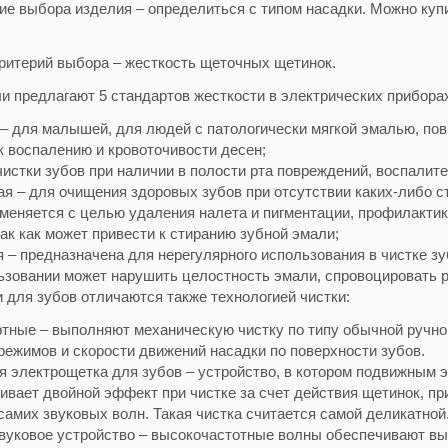
ие выбора изделия – определиться с типом насадки. Можно куп
итерий выбора – жесткость щеточных щетинок.
и предлагают 5 стандартов жесткости в электрических приборах
 – для малышей, для людей с патологически мягкой эмалью, по
к воспалению и кровоточивости десен;
чистки зубов при наличии в полости рта повреждений, воспалит
ая – для очищения здоровых зубов при отсутствии каких-либо с
именяется с целью удаления налета и пигментации, профилактик
ак как может привести к стиранию зубной эмали;
я – предназначена для нерегулярного использования в чистке з
ьзовании может нарушить целостность эмали, спровоцировать р
 для зубов отличаются также технологией чистки:
тные – выполняют механическую чистку по типу обычной ручно
режимов и скорости движений насадки по поверхности зубов.
я электрощетка для зубов – устройство, в котором подвижным 
ивает двойной эффект при чистке за счет действия щетинок, пр
 самих звуковых волн. Такая чистка считается самой деликатной
вуковое устройство – высокочастотные волны обеспечивают вы