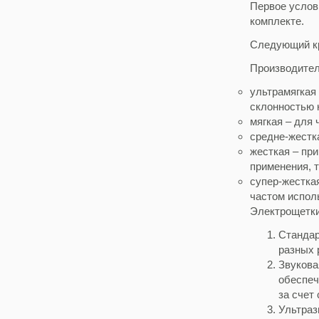
Первое услов
комплекте.
Следующий кр
Производител
ультрамягкая
склонностью 
мягкая – для 
средне-жестк
жесткая – пр
применения, т
супер-жестка
частом испол
Электрощетки
Стандар
разных 
Звукова
обеспеч
за счет
Ультраз