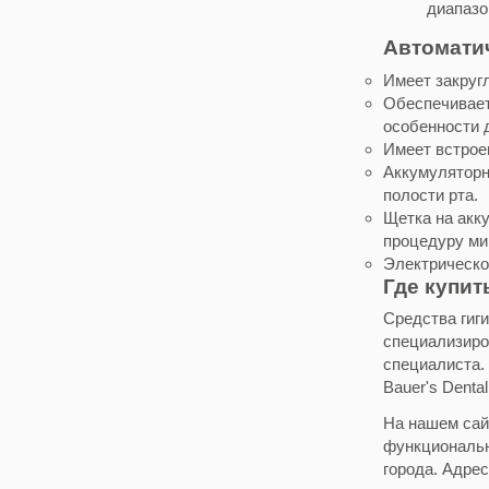
диапазо
Автомати
Имеет закруг
Обеспечивает
особенности 
Имеет встрое
Аккумуляторн
полости рта.
Щетка на акку
процедуру ми
Электрическо
Где купит
Средства гиг
специализиро
специалиста.
Bauer's Dental
На нашем сай
функциональн
города. Адрес