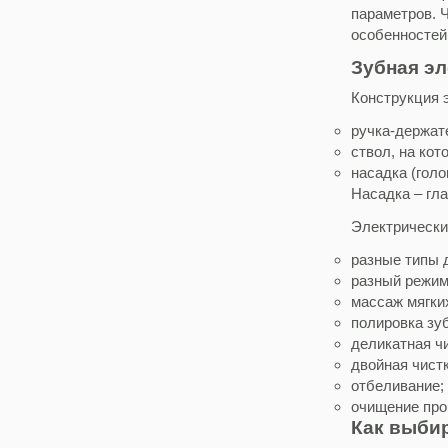
параметров. 
особенностей
Зубная эл
Конструкция 
ручка-держат
ствол, на кот
насадка (гол
Насадка – гл
Электрически
разные типы 
разный режим
массаж мягких
полировка зу
деликатная чи
двойная чистк
отбеливание;
очищение про
Как выби