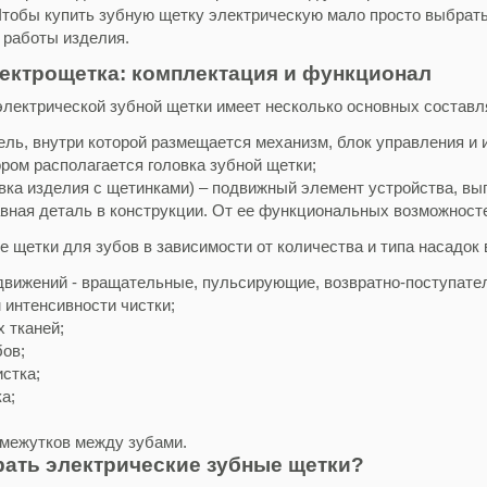
Чтобы купить зубную щетку электрическую мало просто выбрат
 работы изделия.
ектрощетка: комплектация и функционал
электрической зубной щетки имеет несколько основных состав
ель, внутри которой размещается механизм, блок управления и 
ором располагается головка зубной щетки;
овка изделия с щетинками) – подвижный элемент устройства, в
авная деталь в конструкции. От ее функциональных возможносте
е щетки для зубов в зависимости от количества и типа насадок
движений - вращательные, пульсирующие, возвратно-поступате
 интенсивности чистки;
 тканей;
бов;
стка;
а;
межутков между зубами.
рать электрические зубные щетки?