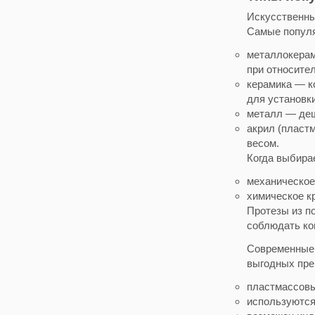
Искусственны
Самые популя
металлокерам
при относител
керамика — к
для установк
металл — деш
акрил (пласт
весом.
Когда выбира
механическое
химическое к
Протезы из п
соблюдать ко
Современные 
выгодных пре
пластмассовы
используются 