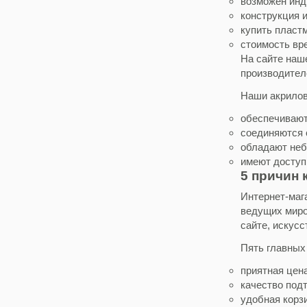
возможен инд
конструкция и
купить пласт
стоимость вр
На сайте наше
производител
Наши акрилов
обеспечивают
соединяются 
обладают неб
имеют доступ
5 причин 
Интернет-маг
ведущих миро
сайте, искусс
Пять главных 
приятная цен
качество под
удобная корзи