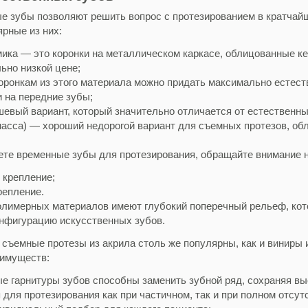
е зубы позволяют решить вопрос с протезированием в кратчайш
рные из них:
ика — это коронки на металлическом каркасе, облицованные к
ьно низкой цене;
оронкам из этого материала можно придать максимально естест
и на передние зубы;
евый вариант, который значительно отличается от естественны
масса) — хороший недорогой вариант для съемных протезов, о
ете временные зубы для протезирования, обращайте внимание на
 крепление;
репление.
олимерных материалов имеют глубокий поперечный рельеф, кот
нфигурацию искусственных зубов.
съемные протезы из акрила столь же популярны, как и виниры 
имуществ:
е гарнитуры зубов способны заменить зубной ряд, сохраняя вы
для протезирования как при частичном, так и при полном отсут