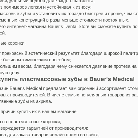
ивидуальный подбор для каждого пациента;
з полимеров легкая и устойчивая к износу;
массовые зубы и установить их гораздо быстрее и проще, чем с
еменных конструкций в разы меньше стоимости постоянных.
го интернет-магазина Bauer's Dental Store вы сможете купить 
ей.
ые коронки:
 прекрасный эстетический результат благодаря широкой палитр
с базисом химическим способом;
ольшим весом, благодаря чему снижается давление протеза на 
ную цену.
купить пластмассовые зубы в Bauer's Medical
азин Bauer's Medical предлагает вам огромный ассортимент сто
вых производителей. В числе самых популярных товаров из р
твенные зубы из акрила.
причин купить их в нашем магазине:
а на пластмассовые коронки;
тверждается гарантией от производителя;
на для заказа товаров онлайн прямо на сайте;