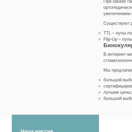
При заказе т
ортопедическ
увеличением в
Существуют р
TTL – лупы п
Flip-Up – луп
Бинокуляр
В интернет-м
стоматологиче
Мы предлагае
большой выбо
сертифициров
лучшие цены;
большой выбо
Наша миссия