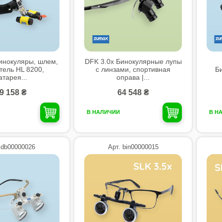
инокуляры, шлем,
DFK 3.0x Бинокулярные лупы
тель HL 8200,
с линзами, спортивная
Б
атарея...
оправа |...
9 158 ₴
64 548 ₴
В НАЛИЧИИ
В Н
 db00000026
Арт. bin00000015