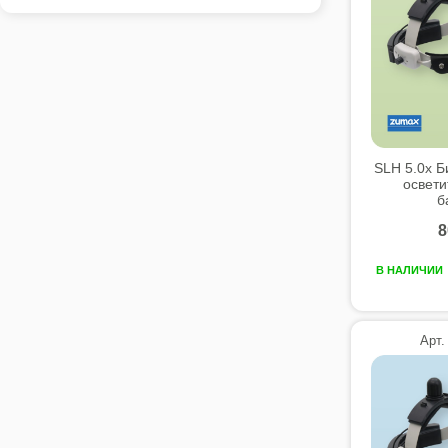
SLH 5.0x Б
освети
б
8
В НАЛИЧИИ
Арт.