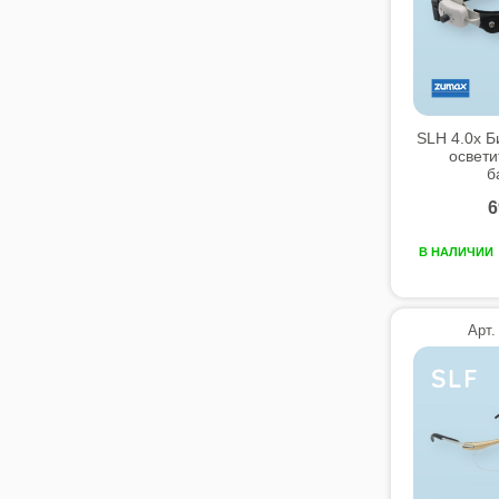
SLH 4.0x Б
освети
б
6
В НАЛИЧИИ
Арт.