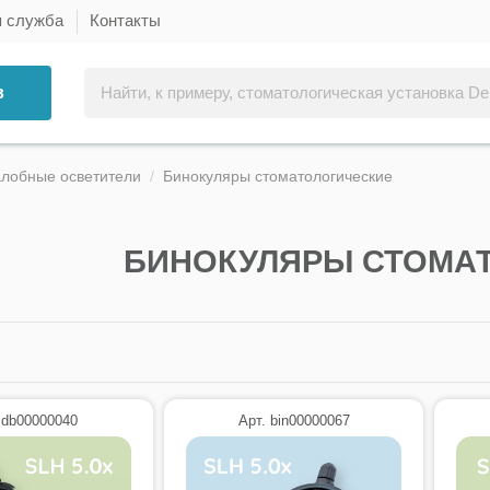
я служба
Контакты
в
алобные осветители
Бинокуляры стоматологические
БИНОКУЛЯРЫ СТОМА
 db00000040
Арт. bin00000067