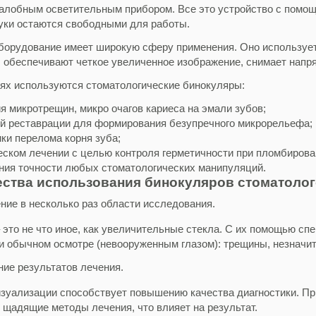
налобным осветительным прибором. Все это устройство с помощ
руки остаются свободными для работы.
борудование имеет широкую сферу применения. Оно используетс
, обеспечивают четкое увеличенное изображение, снимает напря
аях используются стоматологические бинокуляры:
я микротрещин, микро очагов кариеса на эмали зубов;
ой реставрации для формирования безупречного микрорельефа;
ки перелома корня зуба;
еском лечении с целью контроля герметичности при пломбирова
ния точности любых стоматологических манипуляций.
ства использования бинокуляров стоматоло
ние в несколько раз области исследования.
 это не что иное, как увеличительные стекла. С их помощью сп
и обычном осмотре (невооруженным глазом): трещины, незначит
ие результатов лечения.
зуализации способствует повышению качества диагностики. Пр
щадящие методы лечения, что влияет на результат.