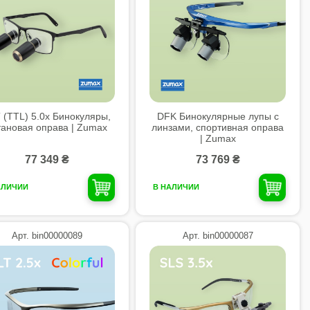
 (TTL) 5.0x Бинокуляры,
DFK Бинокулярные лупы с
тановая оправа | Zumax
линзами, спортивная оправа
| Zumax
77 349 ₴
73 769 ₴
АЛИЧИИ
В НАЛИЧИИ
Арт. bin00000089
Арт. bin00000087