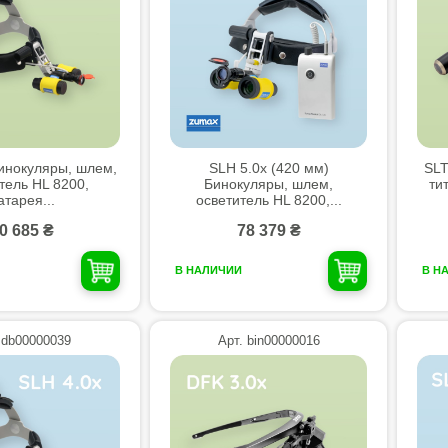
инокуляры, шлем,
SLH 5.0x (420 мм)
SLT
тель HL 8200,
Бинокуляры, шлем,
ти
атарея...
осветитель HL 8200,...
0 685 ₴
78 379 ₴
В НАЛИЧИИ
В Н
 db00000039
Арт. bin00000016