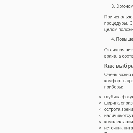
Эргоном
При использо
процедуры. Сп
целом положи
Повышен
Отличная виз
врача, а соот
Как выбр
Очень важно 
комфорт в пр
приборы:
глубина фокус
ширина оправ
острота зрени
наличие/отсут
комплектация
источник пит