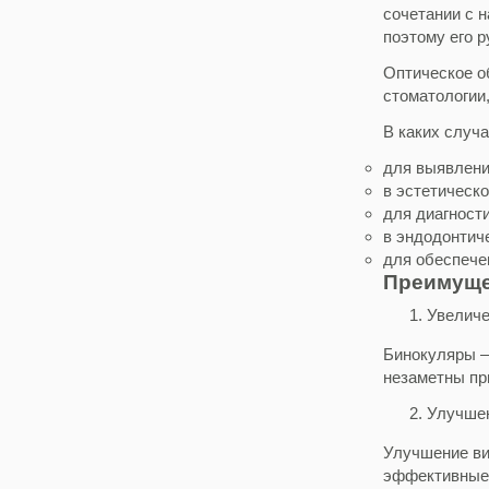
сочетании с 
поэтому его 
Оптическое о
стоматологии
В каких случ
для выявлени
в эстетическ
для диагности
в эндодонтич
для обеспече
Преимуще
Увеличе
Бинокуляры –
незаметны пр
Улучшен
Улучшение ви
эффективные 