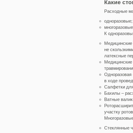
Какие ст
Расходные ма
одноразовые;
многоразовые
К одноразовы
Медицинские 
не скользким
латексные пе
Медицинские 
травмировани
Одноразовая 
в ходе прове
Салфетки для
Бахилы – рас
Ватные валик
Роторасширит
участку ротов
Многоразовые
Стеклянные ч