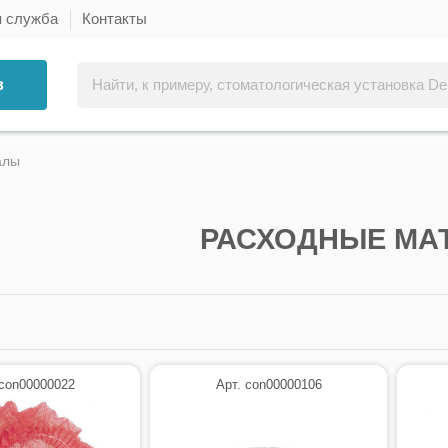
я служба
Контакты
в
алы
РАСХОДНЫЕ МА
 con00000022
Арт. con00000106