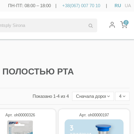
ПН-ПТ: 08:00 – 18:00 |
+38(067) 007 70 10
|
RU
UA
0
А ПОЛОСТЬЮ РТА
Показано 1-4 из 4
Сначала дорогие
4
Арт. oh00000326
Арт. oh00000197