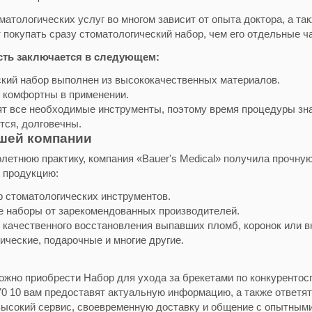
матологических услуг во многом зависит от опыта доктора, а т
 покупать сразу
стоматологический набор,
чем его отдельные ч
сть заключается в следующем:
кий набор выполнен из высококачественных материалов.
 комфортны в применении.
ят все необходимые инструменты, поэтому время процедуры зн
тся, долговечны.
ашей компании
олетнюю практику, компания «Bauer's Medical» получила прочну
 продукцию:
р стоматологических инструментов.
е наборы от зарекомендованных производителей.
 качественного восстановления выпавших пломб, коронок или в
ические, подарочные и многие другие.
можно приобрести Н
абор для ухода за брекетами
по конкурентос
 70 10 вам предоставят актуальную информацию, а также ответя
высокий сервис, своевременную доставку и общение с опытным