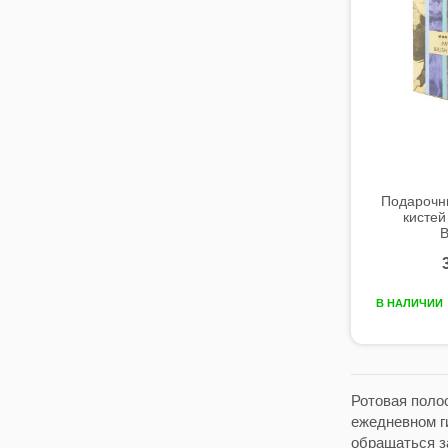
Подарочн
кисте
B
В НАЛИЧИИ
Ротовая поло
ежедневном г
обращаться з