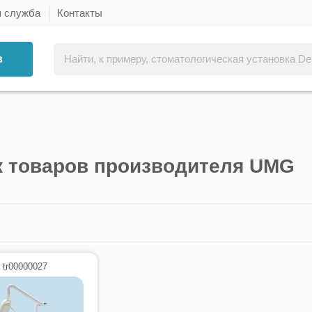
я служба
Контакты
в
к товаров производителя UMG
 tr00000027