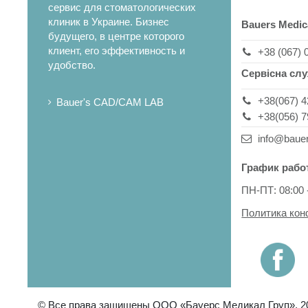
сервис для стоматологических
клиник в Украине. Бизнес
Bauers Medic
будущего, в центре которого
клиент, его эффективность и
+38 (067) 
удобство.
Сервісна сл
+38(067) 4
Bauer's CAD/CAM LAB
+38(056) 7
info@baue
График рабо
ПН-ПТ: 08:00 
Политика ко
© Все права защищены ООО «Бауерс Медикал Груп», 2