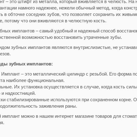
т – это штифт из металла, который вживляется в челюсть. На н
антации намного надежнее, нежели обычный метод, когда конст
ь в обточке соседних зубов, что позволяет сохранить их живым
е, потому что они вживляются в челюстную кость.
бных имплантов – самый удобный и надежный способ восстановл
нственной возможностью восстановить утраченные зубы.
дом зубных имплантов являются внутрислизистые, не устанав
езов.
ды зубных имплантов:
 Имплант – это металлический цилиндр с резьбой. Его форма п
нта наиболее функциональная.
ьные. Их установка осуществляется в случае, когда кость сил
 и надкостницей.
ки стабилизированные используются при сохраненном корне. Он 
одолжительность заживления раны.
й имплант
можно в нашем интернет магазине товаров для стомат
ия.