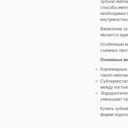
Зубной имплан
способа импл
необходимост
внутрикостны
Вживление зу
является еди
Особенным ви
съемных прот
Основные ви
Корневидные.
такого импла
Субпериостал
между костью
Эндодонтичес
уменьшает пр
Купить зубно
форме издел