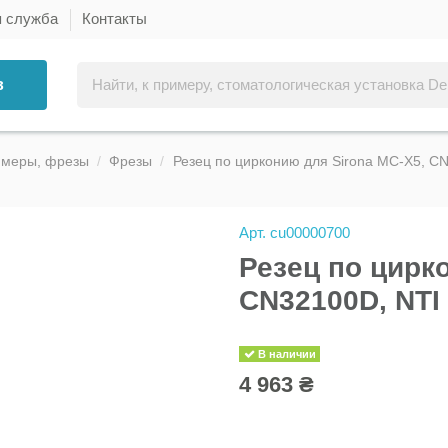
я служба
Контакты
в
ммеры, фрезы
Фрезы
Резец по цирконию для Sirona MC-X5, C
Арт.
cu00000700
Резец по цирк
CN32100D, NTI
В наличии
4 963 ₴