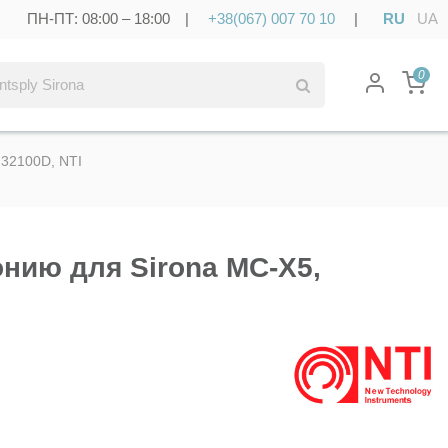
ПН-ПТ: 08:00 – 18:00 |
+38(067) 007 70 10
|
RU
UA
0
N32100D, NTI
онию для Sirona MC-X5,