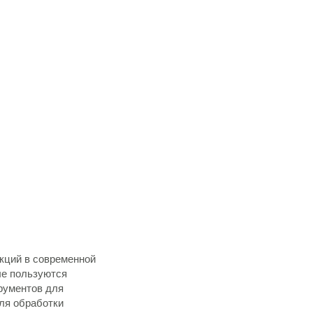
укций в современной
ые пользуются
рументов для
ля обработки