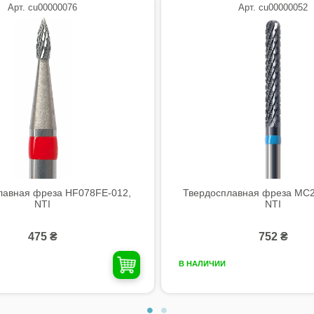
Арт. cu00000076
Арт. cu00000052
лавная фреза HF078FE-012,
Твердосплавная фреза MC2
NTI
NTI
475 ₴
752 ₴
В НАЛИЧИИ