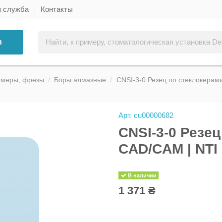
я служба
Контакты
в
ммеры, фрезы
Боры алмазные
CNSI-3-0 Резец по стеклокерам
Арт.
cu00000682
CNSI-3-0 Резе
CAD/CAM | NTI
В наличии
1 371 ₴