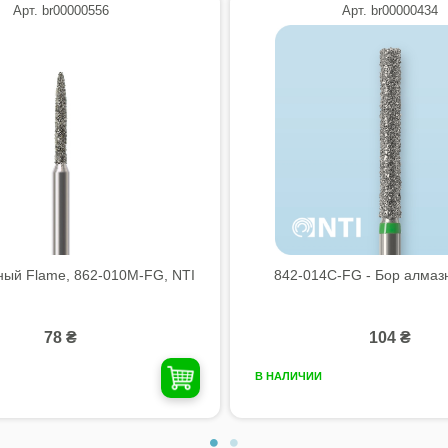
Арт. br00000556
Арт. br00000434
ный Flame, 862-010M-FG, NTI
842-014C-FG - Бор алмазн
78 ₴
104 ₴
В НАЛИЧИИ