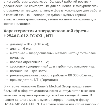
этим свойствам фреза имеет большой рабочий ресурс и
делает лечение комфортным для пациента. В хирургической
стоматологии твердоспалавную фрезу используют для работы
с костной тканью – сепарации зубов и зубных корней,
апикоэктомии краниотомии, взятия костного материала для
костной пластики.
Характеристики твердосплавной фрезы
H254AC-012-FGXXL, NTI
диаметр – 012 (1/10 мм);
длина – 6 мм;
материал – твердосплавный металл, нитрид титановое
покрытие;
насечка агрессивная – А;
хвостовик супердлинный для турбинного наконечника;
назначение – для кости;
рекомендованная скорость работы – 80 000 об./мин.;
производитель NTI (Германия).
В интернет-магазине Bauer's Medical Group представлен
большой выбор стоматологических инструментов высокого
качества от лучших производителей по выгодной цене. В
нашем каталоге можно купить твердостплавную фрезу
H254AC-012-FGXXL, NTI и другие товары для стоматологии с