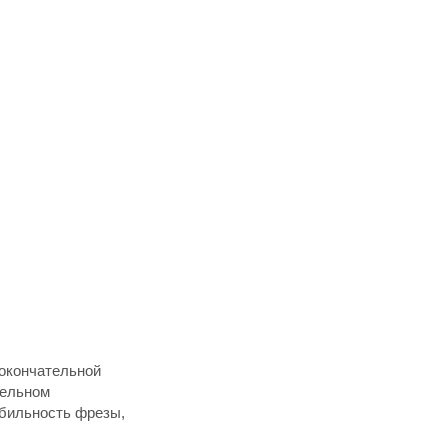
 окончательной
гельном
абильность фрезы,