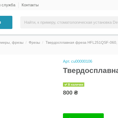
я служба
Контакты
в
ммеры, фрезы
Фрезы
Твердосплавная фреза HFL251QSF-060,
Арт.
cu00000106
Твердосплавна
В наличии
800 ₴