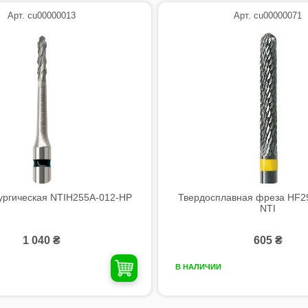
Арт. cu00000013
Арт. cu00000071
ургическая NTIH255A-012-HP
Твердосплавная фреза HF2
NTI
1 040 ₴
605 ₴
В НАЛИЧИИ