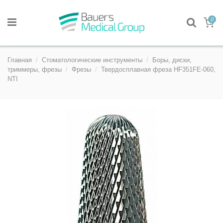
0
Главная
Стоматологические инструменты
Боры, диски,
триммеры, фрезы
Фрезы
Твердосплавная фреза HF351FE-060,
NTI