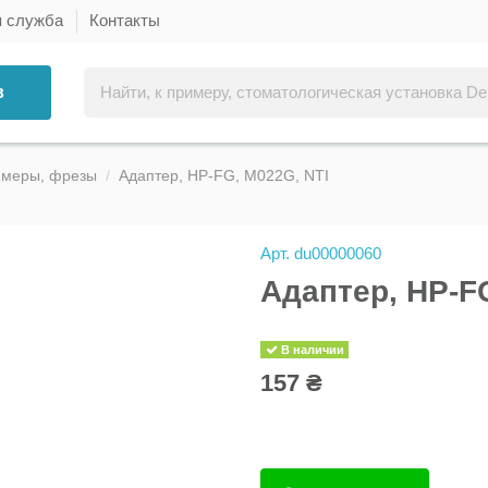
я служба
Контакты
в
ммеры, фрезы
Адаптер, HP-FG, M022G, NTI
Арт.
du00000060
Адаптер, HP-F
В наличии
157 ₴