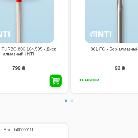
x TURBO 806.104.505 - Диск
801 FG - Бор алмазный
алмазный | NTI
799 ₴
92 ₴
В НАЛИЧИИ
Арт. du00000111