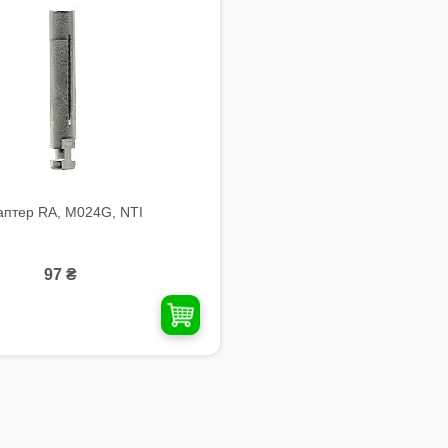
аптер RA, M024G, NTI
97 ₴