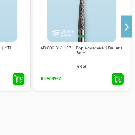
 | NTI
AB.806.314.167... Бор алмазный | Bauer's
Borer
53 ₴
В НАЛИЧИИ