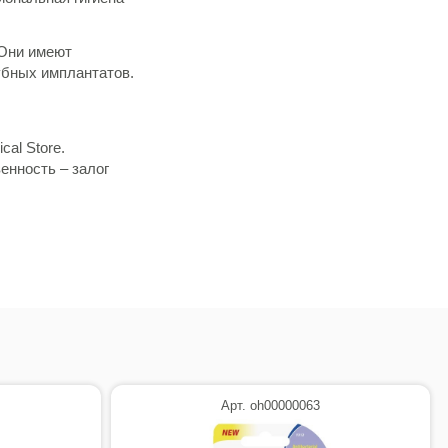
 Они имеют
убных имплантатов.
cal Store.
енность – залог
Арт. oh00000063