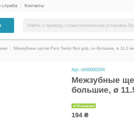
я служба
Контакты
в
шики
Межзубные щетки Paro Swiss flexi grip, хх-большие, ø 11.5 мм
Арт.
oh00000334
Межзубные щетк
большие, ø 11.
В наличии
194 ₴