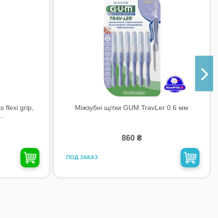
flexi grip,
Міжзубні щітки GUM TravLer 0.6 мм
..
860 ₴
ПОД ЗАКАЗ