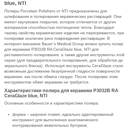
blue, NTI
Полиры Porcelain Polishers от NTI предназначены для
шлифования и полирования керамических реставраций. Они
имеют каучуковое покрытие, которое отличается от других
материалов способностью поглощения тепла. Благодаря
такому свойству керамические изделия не перегреваются, при
полировке исключен риск повреждения реставрации. В
интернет-магазине Bauer’s Medical Group можно купить полир
для керамики P3032B RA CeraGlaze blue, NTI для
регламентного полирования, а также другие инструменты этой
серии (для предварительного полирования, для обработки до
зеркального блеска). Используя инструменты CeraGlaze стало
возможным достижение безупречной гладкости поверхности
керамики, как после обжига глазури. После полировки этим
инструментом обжиг керамики не требуется.
Характеристики полира для керамики P3032B RA
CeraGlaze blue, NTI
Основные особенности и характеристики полира:
форма – широкое пламя, идеально адаптированный
инструмент для выполнения анатомического
контурирования жевательных бугорков;