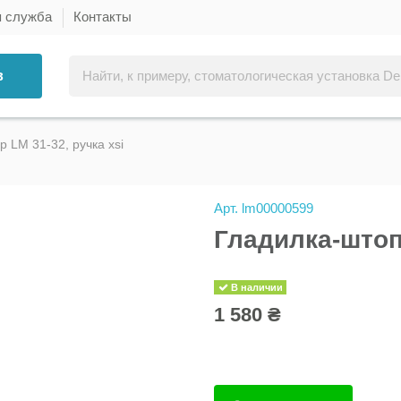
я служба
Контакты
в
 LM 31-32, ручка xsi
Арт.
lm00000599
Гладилка-штоп
В наличии
1 580 ₴