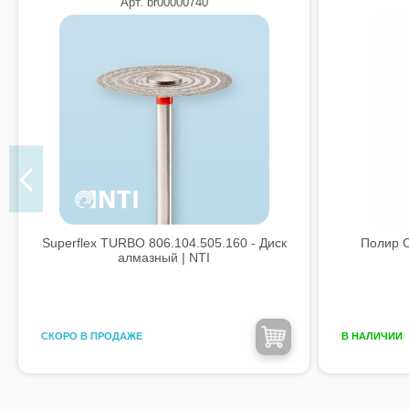
Арт. br00000740
Superflex TURBO 806.104.505.160 - Диск
Полир C
алмазный | NTI
CКОРО В ПРОДАЖЕ
В НАЛИЧИИ