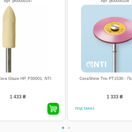
Арт. pt00000147
Арт. pt00000208
era Glaze HP, P30001, NTI
CeraShine Trio PT1530 - По
1 433 ₴
1 333 ₴
ПОД ЗАКАЗ