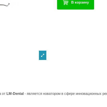
В корзину
а от
LM-Dental
- является новатором в сфере инновационных р