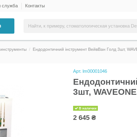
я служба
Контакты
в
 инструменты
Ендодонтичний інструмент ВейвВан Голд 3шт, WAV
Арт.
lm00001046
Ендодонтичний
3шт, WAVEONE 
В наличии
2 645 ₴