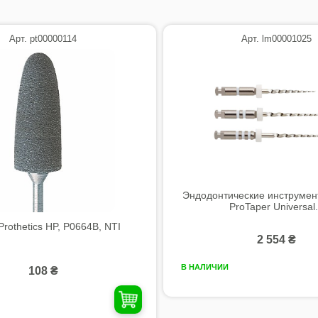
Арт. pt00000114
Арт. lm00001025
Эндодонтические инструмен
ProTaper Universal.
rothetics HP, P0664B, NTI
2 554 ₴
В НАЛИЧИИ
108 ₴