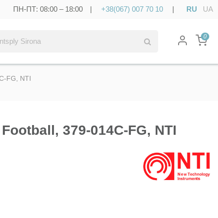
ПН-ПТ: 08:00 – 18:00 |
+38(067) 007 70 10
|
RU
UA
0
C-FG, NTI
ootball, 379-014C-FG, NTI