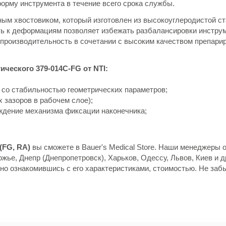
форму инструмента в течение всего срока службы.
ым хвостовиком, который изготовлен из высокоуглеродистой ст
ть к деформациям позволяет избежать разбалансировки инструм
роизводительность в сочетании с высоким качеством препарир
ического 379-014C-FG от NTI:
 со стабильностью геометрических параметров;
х зазоров в рабочем слое);
еждение механизма фиксации наконечника;
 (FG, RA)
вы сможете в Bauer's Medical Store. Наши менеджеры о
жье, Днепр (Днепропетровск), Харьков, Одессу, Львов, Киев и д
но ознакомившись с его характеристиками, стоимостью. Не заб