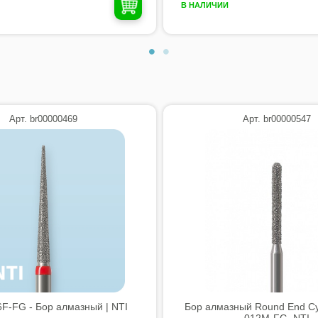
В НАЛИЧИИ
Арт. br00000469
Арт. br00000547
F-FG - Бор алмазный | NTI
Бор алмазный Round End Cyl
012M-FG, NTI