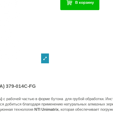
В корзину
RA)
379-014C-FG
A)
с рабочей частью в форме бутона для грубой обработки. Ин
тся добиться благодаря применению натуральных алмазных зер
ционная технология
NTI Unimatrix
, которая обеспечивает погру