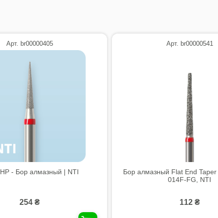
Арт. br00000405
Арт. br00000541
 HP - Бор алмазный | NTI
Бор алмазный Flat End Taper
014F-FG, NTI
254 ₴
112 ₴