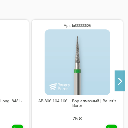
Арт. br00000826
 Long, 848L-
AB.806.104.166... Бор алмазный | Bauer's
Borer
75 ₴