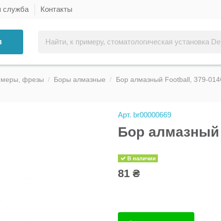
я служба
Контакты
в
ммеры, фрезы
Боры алмазные
Бор алмазный Football, 379-014
Арт.
br00000669
Бор алмазный F
В наличии
81 ₴