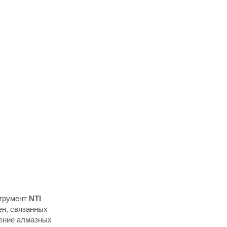
струмент
NTI
ен, связанных
жение алмазных