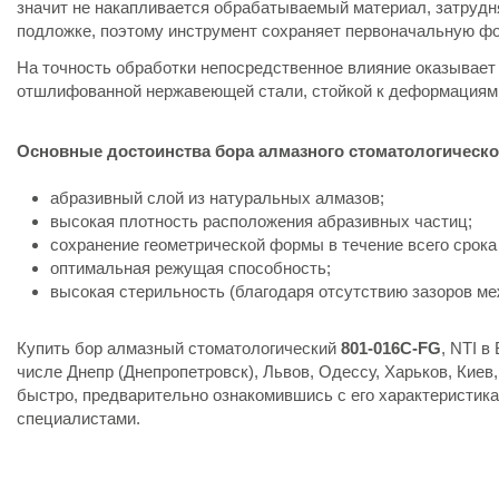
значит не накапливается обрабатываемый материал, затруд
подложке, поэтому инструмент сохраняет первоначальную фо
На точность обработки непосредственное влияние оказывает 
отшлифованной нержавеющей стали, стойкой к деформациям 
Основные достоинства бора алмазного стоматологическо
абразивный слой из натуральных алмазов;
высокая плотность расположения абразивных частиц;
сохранение геометрической формы в течение всего срок
оптимальная режущая способность;
высокая стерильность (благодаря отсутствию зазоров ме
Купить бор алмазный стоматологический
801-016C-FG
, NTI в
числе Днепр (Днепропетровск), Львов, Одессу, Харьков, Кие
быстро, предварительно ознакомившись с его характеристик
специалистами.
Состояние
Новый товар