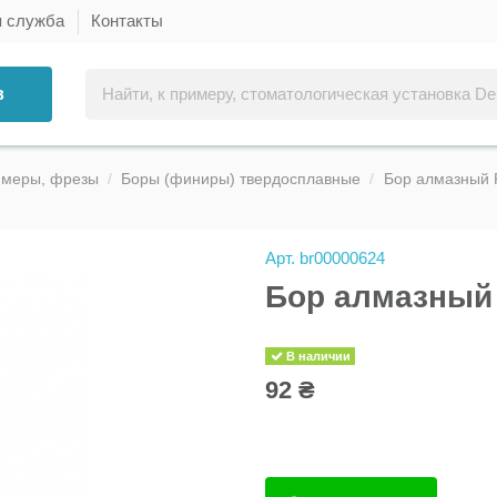
я служба
Контакты
в
ммеры, фрезы
Боры (финиры) твердосплавные
Бор алмазный 
Арт.
br00000624
Бор алмазный 
В наличии
92 ₴