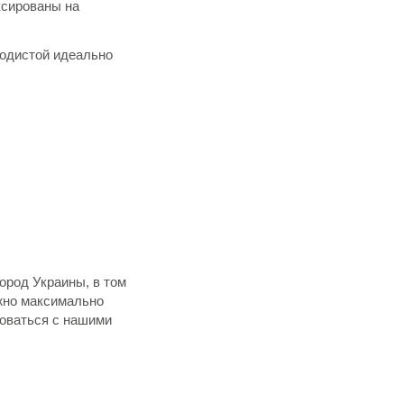
ксированы на
родистой идеально
город Украины, в том
ожно максимально
роваться с нашими