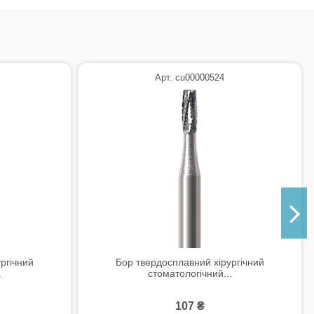
Арт. cu00000524
ргічний
Бор твердосплавний хірургічний
.
стоматологічний...
107 ₴