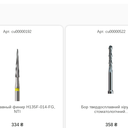
Арт. cu00000192
Арт. cu00000522
авный финир H135F-014-FG,
Бор твердосплавний хіру
NTI
стоматологічний..
334 ₴
358 ₴