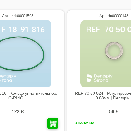
Арт. mdt00001593
Арт. du00000148
816 - Кольцо уплотнительное,
REF 70 50 024 - Регулирово
O-RING...
0.08мм | Dentsply..
122 ₴
56 ₴
В НАЛИЧИИ