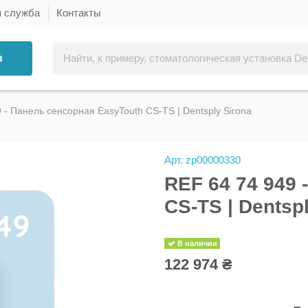
я служба
Контакты
в
 - Панель сенсорная EasyTouth CS-TS | Dentsply Sirona
Арт.
zp00000330
REF 64 74 949 
CS-TS | Dentsp
В наличии
122 974 ₴