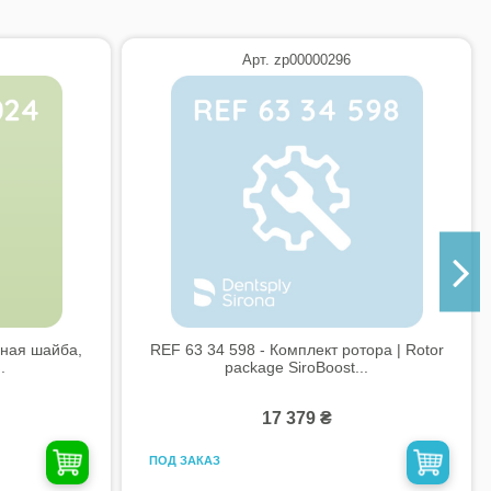
Арт. zp00000296
чная шайба,
REF 63 34 598 - Комплект ротора | Rotor
.
package SiroBoost...
17 379 ₴
ПОД ЗАКАЗ