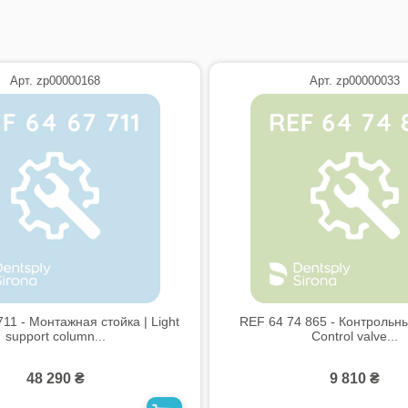
Арт. zp00000168
Арт. zp00000033
11 - Монтажная стойка | Light
REF 64 74 865 - Контрольны
support column...
Control valve...
48 290 ₴
9 810 ₴