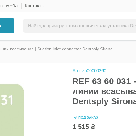
я служба
Контакты
в
ии всасывания | Suction inlet connector Dentsply Sirona
Арт.
zp00000260
REF 63 60 031 
линии всасыван
Dentsply Siron
ПОД ЗАКАЗ
1 515 ₴