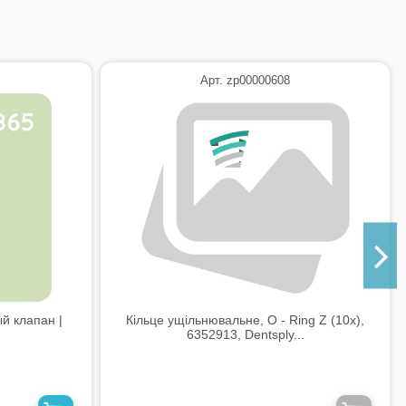
Арт. zp00000608
й клапан |
Кільце ущільнювальне, O - Ring Z (10x),
6352913, Dentsply...