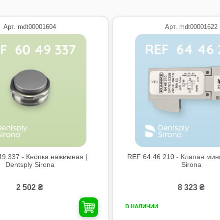
Арт. mdt00001604
Арт. mdt00001622
49 337 - Кнопка нажимная |
REF 64 46 210 - Клапан мини
Dentsply Sirona
Sirona
2 502 ₴
8 323 ₴
В НАЛИЧИИ