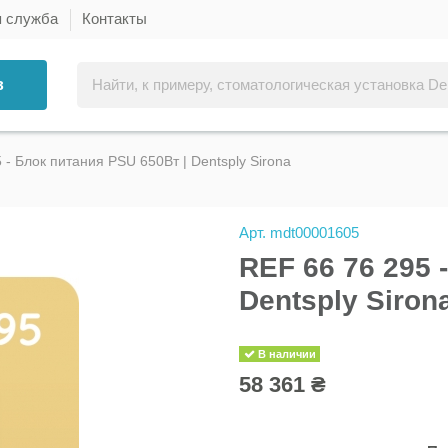
я служба
Контакты
в
 - Блок питания PSU 650Вт | Dentsply Sirona
Арт.
mdt00001605
REF 66 76 295 
Dentsply Siron
В наличии
58 361 ₴